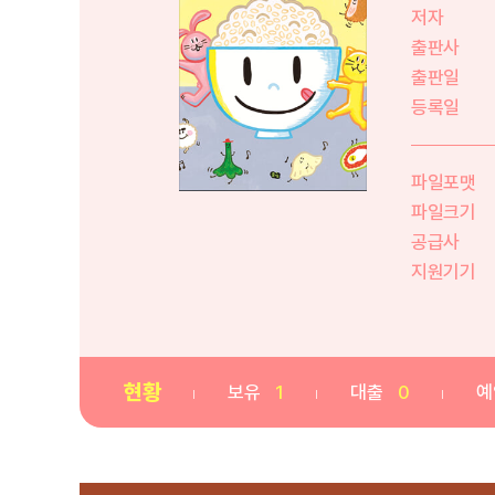
저자
출판사
출판일
등록일
파일포맷
파일크기
공급사
지원기기
현황
보유
1
대출
0
예