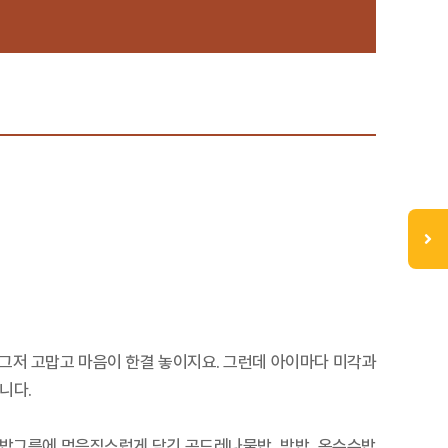
 그저 고맙고 마음이 한결 놓이지요. 그런데 아이마다 미각과
니다.
 밥그릇에 먹음직스럽게 담긴 곤드레나물밥, 밤밥, 옥수수밥