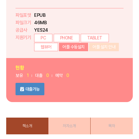
파일포맷
EPUB
파일크기
46MB
공급사
YES24
지원기기
PC
PHONE
TABLET
웹뷰어
어플 수동설치
어플 설치 안내
현황
보유
1
대출
0
예약
0
대출가능
책소개
저자소개
목차