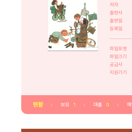
저자
출판사
출판일
등록일
파일포맷
파일크기
공급사
지원기기
현황
보유
1
대출
0
예