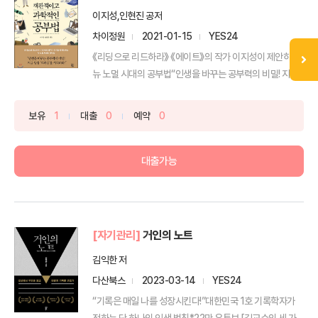
이지성,인현진 공저
차이정원
2021-01-15
YES24
《리딩으로 리드하라》 《에이트》의 작가 이지성이 제안하는
뉴 노멀 시대의 공부법“인생을 바꾸는 공부력의 비밀! 지금
...
보유
1
대출
0
예약
0
대출가능
[자기관리]
거인의 노트
김익한 저
다산북스
2023-03-14
YES24
“기록은 매일 나를 성장시킨다!”대한민국 1호 기록학자가
전하는 단 하나의 인생 법칙*22만 유튜브 [김교수의 세 가...