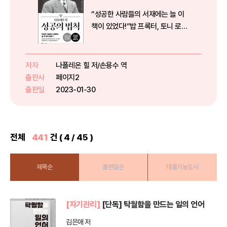
“성공한 사람들의 서재에는 늘 이
책이 있었다!”밥 프록터, 토니 로빈
슨, 조셉 머피를 만든 스승 ‘나폴레
온 힐’지금까지의 성공 철학은 모두
이 책에서 시작되었다!*** 5000
저자
나폴레온 힐 저/손용수 역
만 부 판매*** 미국 아마존 베스트
출판사
페이지2
셀러*** 100년 ...
출판일
2023-01-30
전체
441
건 ( 4 / 45 )
제목순
출판일순
대출가능도서
[자기관리]
[단독] 탁월함을 만드는 일의 언어
김은애 저