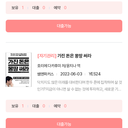
보유
1
대출
0
예약
0
대출가능
[자기관리]
가진 돈은 몽땅 써라
호리에 다카후미 저/윤지나 역
쌤앤파커스
2022-06-03
YES24
닥치지도 않은 미래를 대비한다며 한두 푼에 집착하며 살 것
인가?지금이 아니면 살 수 없는 것에 투자하고, 새로운 기
회...
보유
1
대출
0
예약
0
대출가능