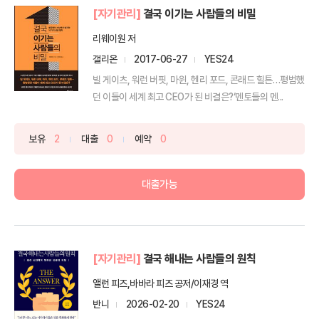
[자기관리]
결국 이기는 사람들의 비밀
리웨이원 저
갤리온
2017-06-27
YES24
빌 게이츠, 워런 버핏, 마윈, 헨리 포드, 콘래드 힐튼…평범했
던 이들이 세계 최고 CEO가 된 비결은?‘멘토들의 멘...
보유
2
대출
0
예약
0
대출가능
[자기관리]
결국 해내는 사람들의 원칙
앨런 피즈,바바라 피즈 공저/이재경 역
반니
2026-02-20
YES24