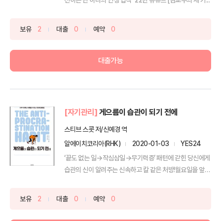
보유
2
대출
0
예약
0
대출가능
[자기관리]
게으름이 습관이 되기 전에
스티브 스콧 저/신예경 역
알에이치코리아(RHK)
2020-01-03
YES24
‘끝도 없는 일→작심삼일→무기력증’ 패턴에 갇힌 당신에게
습관의 신이 알려주는 신속하고 칼 같은 처방!월요일을 앞두
고,...
보유
2
대출
0
예약
0