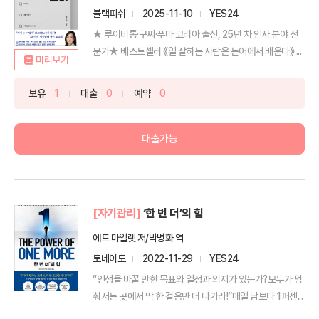
블랙피쉬
2025-11-10
YES24
★ 루이비통·구찌·푸마 코리아 출신, 25년 차 인사 분야 전
문가★ 베스트셀러 《일 잘하는 사람은 논어에서 배운다》 ...
미리보기
보유
1
대출
0
예약
0
대출가능
[자기관리]
‘한 번 더’의 힘
에드 마일렛 저/박병화 역
토네이도
2022-11-29
YES24
“인생을 바꿀 만한 목표와 열정과 의지가 있는가?모두가 멈
춰서는 곳에서 딱 한 걸음만 더 나가라!”매일 남보다 1퍼센...