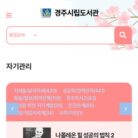
자기관리
처세술/삶의자세(420)
성공학/경력관리(441)
화술/협상/회의진행(116)
창조적사고(42)
여성을 위한 자기계발(26)
인간관계(89)
취업/직업의세계(34)
유학/이민(1)
나폴레온 힐 성공의 법칙 2