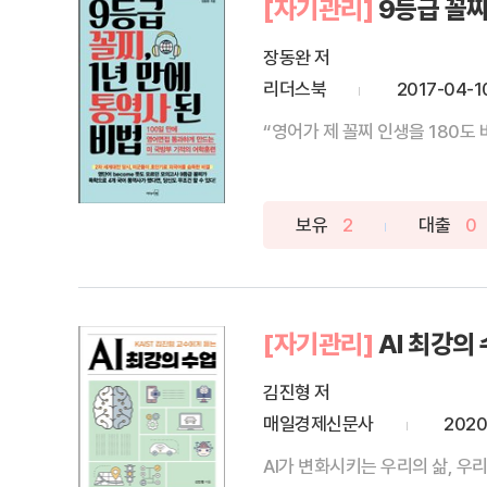
[자기관리]
9등급 꼴찌
장동완 저
리더스북
2017-04-1
“영어가 제 꼴찌 인생을 180도 
보유
2
대출
0
[자기관리]
AI 최강의
김진형 저
매일경제신문사
2020
AI가 변화시키는 우리의 삶, 우