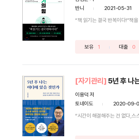
반니
2021-05-31
“책 읽기는 결국 반복이다!”책을
보유
1
대출
0
[자기관리]
5년 후 나
이용덕 저
토네이도
2020-09-0
“시간이 해결해주는 건 없다,스