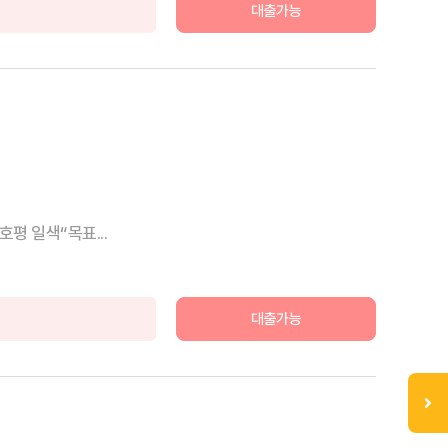
대출가능
평 일색“목표...
대출가능