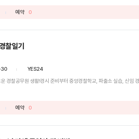
예약
0
 경찰일기
-30
YES24
운 경찰공무원 생활!경시 준비부터 중앙경찰학교, 파출소 실습, 신임 경
예약
0