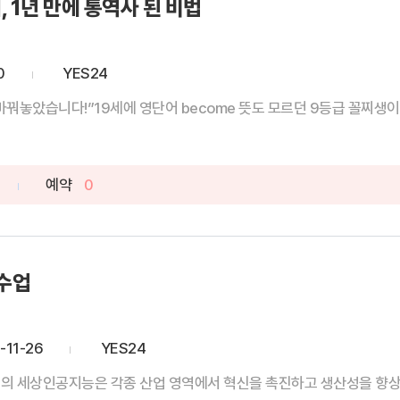
, 1년 만에 통역사 된 비법
0
YES24
바꿔놓았습니다!”19세에 영단어 become 뜻도 모르던 9등급 꼴찌생이 독
예약
0
 수업
-11-26
YES24
리의 세상인공지능은 각종 산업 영역에서 혁신을 촉진하고 생산성을 향상시