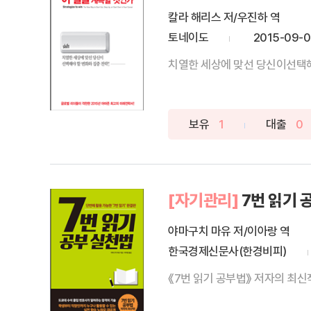
칼라 해리스 저/우진하 역
토네이도
2015-09-
치열한 세상에 맞선 당신이선택해야
보유
1
대출
0
[자기관리]
7번 읽기 
야마구치 마유 저/이아랑 역
한국경제신문사(한경비피)