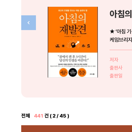
아침의
★ ‘아침 
케임브리지대
스,...
저자
출판사
출판일
전체
441
건 ( 2 / 45 )