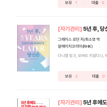
보유
1
대출
0
[자기관리]
5년 후, 
그레이스 로던 저/최소영 역
알에이치코리아(RHK)
다니엘 핑크, 로버트 치알디니, 
보유
2
대출
0
[자기관리]
5년 후에도