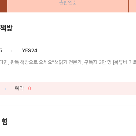
출판일순
 책방
5
YES24
다면, 완독 책방으로 오세요”책읽기 전문가, 구독자 3만 명 [북튜버 미료]의
예약
0
 힘