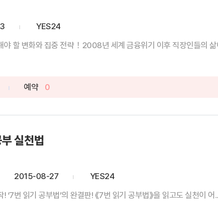
03
YES24
 할 변화와 집중 전략！2008년 세계 금융위기 이후 직장인들의 삶이 크
예약
0
공부 실천법
2015-08-27
YES24
《7번 읽기 공부법》 저자의 최신작! ‘7번 읽기 공부법’의 완결판! 《7번 읽기 공부법》을 읽고도 실천이 어..