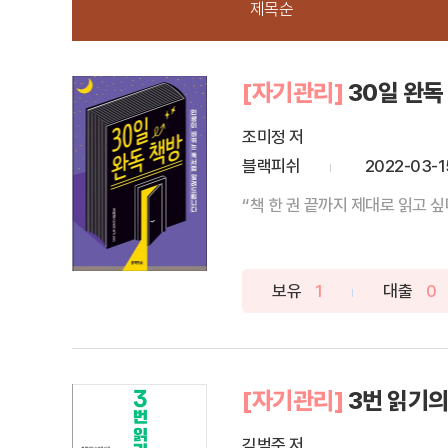
제목순
[자기관리]
30일 완독
조미정 저
블랙피쉬
2022-03-1
“책 한 권 끝까지 제대로 읽고 싶
보유
1
대출
0
[자기관리]
3번 읽기의
김범준 저