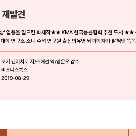
 재발견
기상’ 열풍을 일으킨 화제작★★ KMA 한국능률협회 추천 도서 ★★ 
학 연구소·소니 수석 연구원 출신의유명 뇌과학자가 밝혀낸 똑똑한
모기 겐이치로 저/조해선 역/양은우 감수
비즈니스북스
2019-08-29