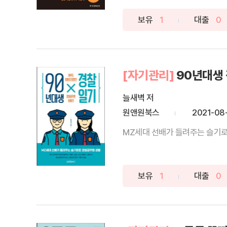
보유
1
대출
0
[자기관리]
90년대생
늘새벽 저
원앤원북스
2021-08
MZ세대 선배가 들려주는 슬기로
보유
1
대출
0