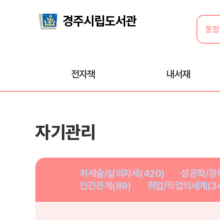
전자책
내서재
자기관리
처세술/삶의자세(420)
성공학/경력
인간관계(89)
취업/직업의세계(34