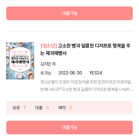
대출가능
[청소년]
고소한 빵과 달콤한 디저트로 행복을 주
는 제과제빵사
김지민 저
토크쇼
2022-08-30
YES24
청소년들의 진로와 직업 탐색을 위한 잡프러포즈 마흔여덟
번째 시리즈!『고소한 빵과 달콤한 디저트로 행복을 나눠주
는 제...
보유
1
대출
0
예약
0
대출가능