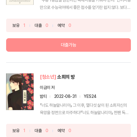
만으로 수능국어에서 좋은 점수를 얻기란 쉽지 않다. 보다
심...
보유
1
대출
0
예약
0
대출가능
[청소년]
소희의 방
이금이 저
밤티
2022-08-31
YES24
『너도 하늘말나리야』 그 이후, 열다섯 살이 된 소희자신의
욕망을 정면으로 마주하다!『너도 하늘말나리야』 찐팬 독자
들...
보유
1
대출
0
예약
0