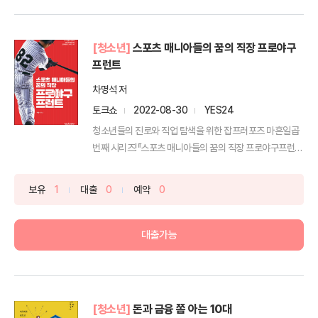
[청소년]
스포츠 매니아들의 꿈의 직장 프로야구
프런트
차명석 저
토크쇼
2022-08-30
YES24
청소년들의 진로와 직업 탐색을 위한 잡프러포즈 마흔일곱
번째 시리즈!『스포츠 매니아들의 꿈의 직장 프로야구프런
트』청소...
보유
1
대출
0
예약
0
대출가능
[청소년]
돈과 금융 쫌 아는 10대