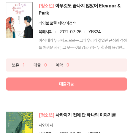
[청소년]
아무것도 끝나지 않았어 Eleanor &
Park
레인보 로웰 저/장여정 역
북레시피
2022-07-26
YES24
아직 내가 누군지도 모르는 그때 우리가 겪었던 근심과 걱정
들 어려운 시간, 그 모든 것을 감싸 안는 두 청춘의 용감한...
보유
1
대출
0
예약
0
대출가능
[청소년]
사라지기 전에 단 하나의 이야기를
서연아 저