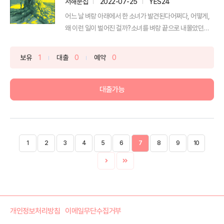
서해문집
2022-07-25
YES24
어느 날 벼랑 아래에서 한 소녀가 발견된다어쩌다, 어떻게,
왜 이런 일이 벌어진 걸까?소녀를 벼랑 끝으로 내몰았던
이...
보유
1
대출
0
예약
0
대출가능
1
2
3
4
5
6
7
8
9
10
개인정보처리방침
이메일무단수집거부