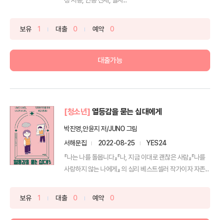
보유
1
대출
0
예약
0
대출가능
[청소년]
열등감을 묻는 십대에게
박진영,안윤지 저/JUNO 그림
서해문집
2022-08-25
YES24
『나는 나를 돌봅니다』『나, 지금 이대로 괜찮은 사람』『나를
사랑하지 않는 나에게』 의 심리 베스트셀러 작가이자 자존...
보유
1
대출
0
예약
0