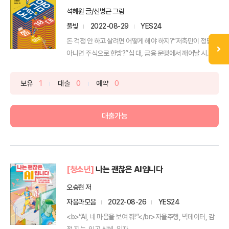
석혜원 글/신병근 그림
풀빛
2022-08-29
YES24
돈 걱정 안 하고 살려면 어떻게 해야 하지?“저축만이 정답?
아니면 주식으로 한방?”십 대, 금융 문맹에서 깨어날 시...
보유
1
대출
0
예약
0
대출가능
[청소년]
나는 괜찮은 AI입니다
오승현 저
자음과모음
2022-08-26
YES24
<b>“AI, 네 마음을 보여 줘!”</br>자율주행, 빅데이터, 감
정 지능, 인공 신체, 일자...