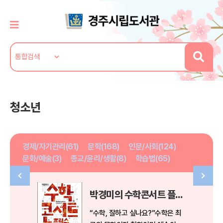
청소년
경제/자기관리(61)
문학(168)
인문/사회(124)
문화/예술(3)
종교/윤리/생활(8)
학습법(65)
박경미의 수학콘서트 플러스
“수학, 잘하고 싶나요?”수학은 최