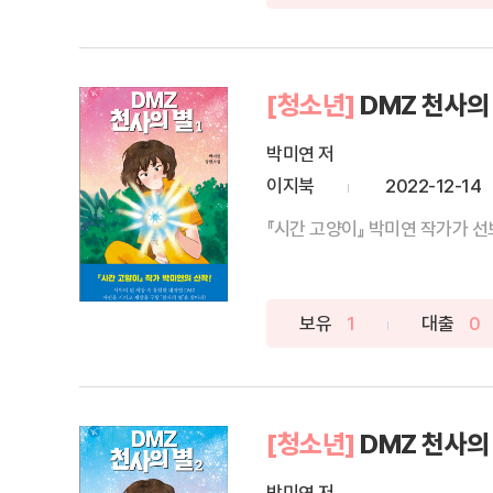
[청소년]
DMZ 천사의 
박미연 저
이지북
2022-12-14
『시간 고양이』 박미연 작가가 선보
보유
1
대출
0
[청소년]
DMZ 천사의 