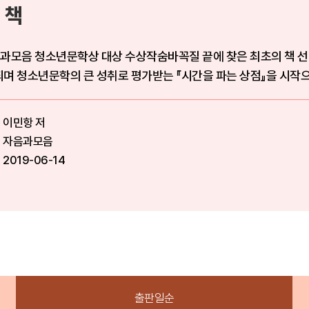
 책
과모음 청소년문학상 대상 수상작숨바꼭질 끝에 찾은 최초의 책 선
되며 청소년문학의 큰 성취로 평가받는 『시간을 파는 상점』을 시작
이민항 저
자음과모음
2019-06-14
출판일순