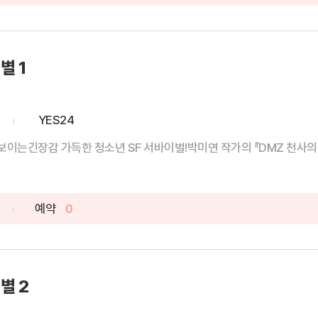
별 1
YES24
이는긴장감 가득한 청소년 SF 서바이벌!박미연 작가의 『DMZ 천사의 별』
예약
0
별 2