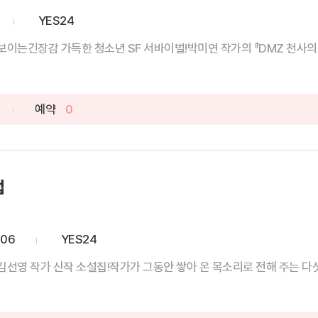
YES24
이는긴장감 가득한 청소년 SF 서바이벌!박미연 작가의 『DMZ 천사의 별』
예약
0
법
-06
YES24
김선영 작가 신작 소설집!작가가 그동안 쌓아 온 목소리로 전해 주는 다섯 