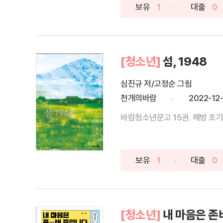
보유
1
대출
0
[청소년]
섬, 1948
심진규 저/고정순 그림
천개의바람
2022-12
바람청소년문고 15권. 해방 초기
보유
1
대출
0
[청소년]
내 마음은 존