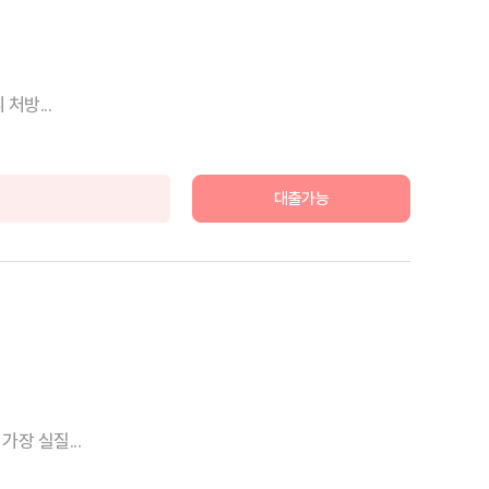
처방...
대출가능
장 실질...