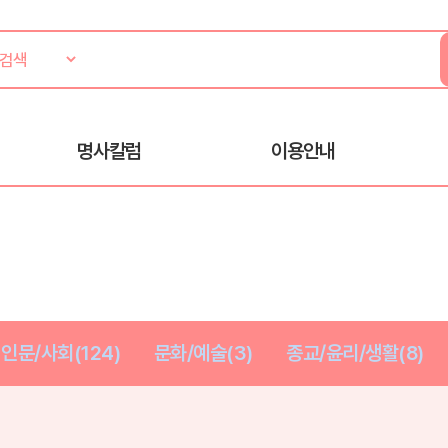
명사칼럼
이용안내
인문/사회(124)
문화/예술(3)
종교/윤리/생활(8)