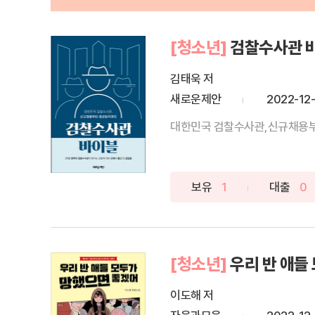
[청소년]
검찰수사관 
김태욱 저
새로운제안
2022-12
대한민국 검찰수사관,신규채용부터
보유
1
대출
0
[청소년]
우리 반 애들
이도해 저