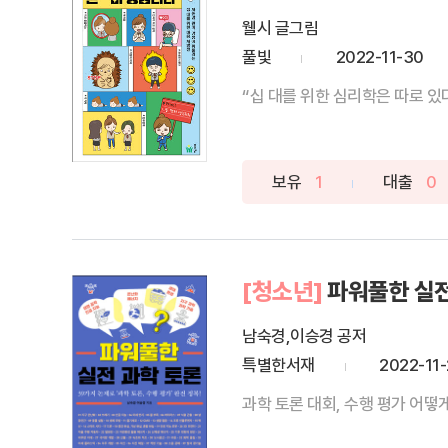
웰시 글그림
풀빛
2022-11-30
“십 대를 위한 심리학은 따로 있다
보유
1
대출
0
[청소년]
파워풀한 실전
남숙경,이승경 공저
특별한서재
2022-11
과학 토론 대회, 수행 평가 어떻게