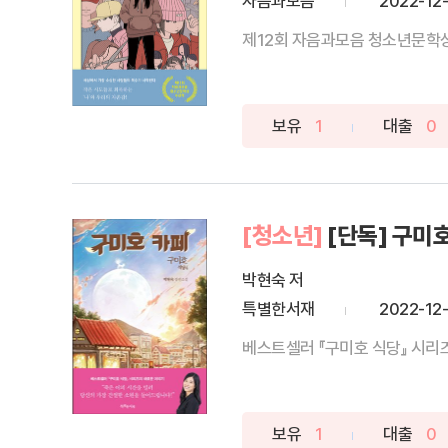
자음과모음
2022-12
제12회 자음과모음 청소년문학상 수
보유
1
대출
0
[청소년]
[단독] 구미호
박현숙 저
특별한서재
2022-12
베스트셀러 『구미호 식당』 시리
보유
1
대출
0