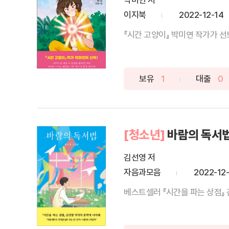
박미연 저
이지북
2022-12-14
『시간 고양이』 박미연 작가가 선보
보유
1
대출
0
[청소년]
바람의 독서
김선영 저
자음과모음
2022-12
베스트셀러 『시간을 파는 상점』 