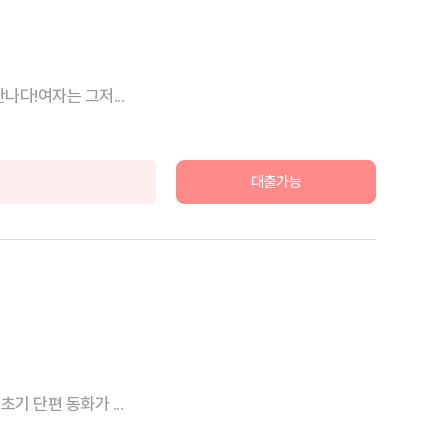
다!여자는 그저...
대출가능
 단편 동화가 ...