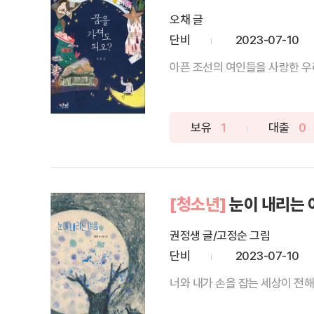
오채 글
단비
2023-07-10
아픈 조선의 여인들을 사랑한 우리
보유
1
대출
0
[청소년]
눈이 내리는 
권정생 글/고정순 그림
단비
2023-07-10
너와 내가 손을 잡는 세상이 전해