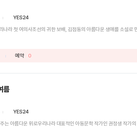
YES24
나라 첫 여의사조선의 귀한 보배, 김점동의 아름다운 생애를 소설로 만나
예약
0
여름
YES24
주는 아름다운 위로우리나라 대표적인 아동문학 작가인 권정생 작가의 초기