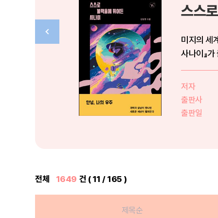
스스로
미지의 세계
사나이』가 
활용...
저자
출판사
출판일
전체
1649
건 ( 11 / 165 )
제목순