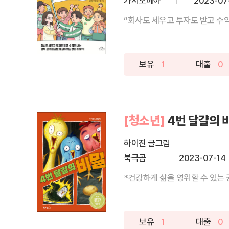
카시오페아
2023-07
“회사도 세우고 투자도 받고 수익
보유
1
대출
0
[청소년]
4번 달걀의 
하이진 글그림
북극곰
2023-07-14
*건강하게 삶을 영위할 수 있는 
보유
1
대출
0