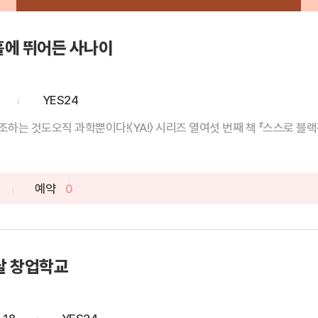
홀에 뛰어든 사나이
YES24
하는 것도오직 과학뿐이다!〈YA!〉 시리즈 열여섯 번째 책 『스스로 블랙홀
예약
0
 살 창업학교