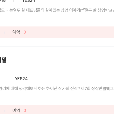
-18
YES24
도 내는열두 살 대표님들의 살아있는 창업 이야기!”『열두 살 창업학교』
예약
0
비밀
YES24
권리에 대해 생각해보게 하는 하이진 작가의 신작* 제7회 상상만발책그림
예약
0