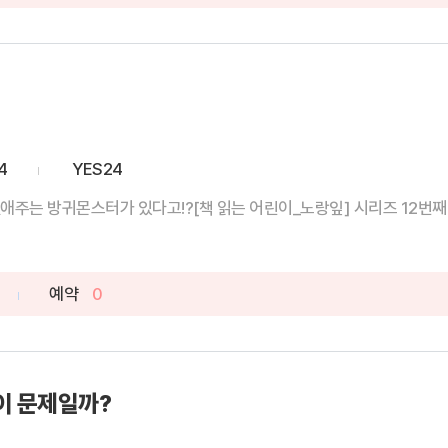
4
YES24
애주는 방귀몬스터가 있다고!?[책 읽는 어린이_노랑잎] 시리즈 12번째 이야
예약
0
이 문제일까?