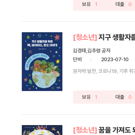
보유
1
대출
0
[청소년]
지구 생활자를
김경태,김추령 공저
단비
2023-07-10
원자력 발전, 코로나19, 기후 위
보유
1
대출
0
[청소년]
꿈을 가져도 