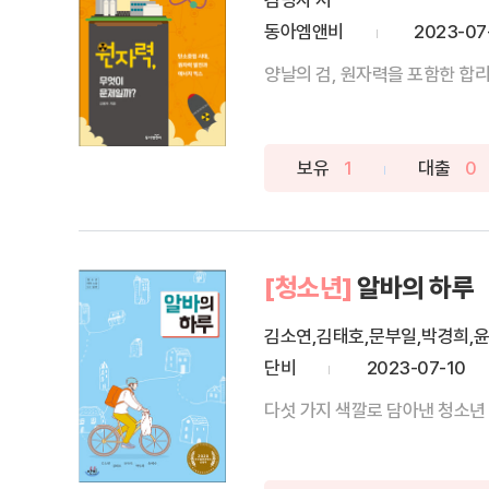
김명자 저
동아엠앤비
2023-07
양날의 검, 원자력을 포함한 합리
보유
1
대출
0
[청소년]
알바의 하루
김소연,김태호,문부일,박경희,
단비
2023-07-10
다섯 가지 색깔로 담아낸 청소년 