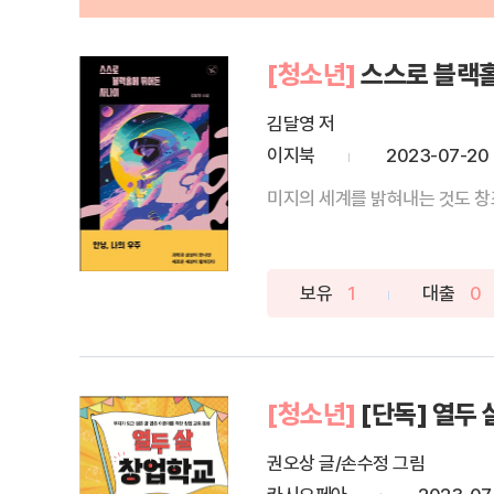
[청소년]
스스로 블랙
김달영 저
이지북
2023-07-20
미지의 세계를 밝혀내는 것도 창조
보유
1
대출
0
[청소년]
[단독] 열두
권오상 글/손수정 그림