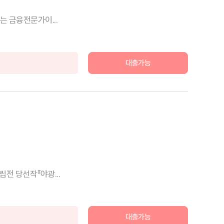
는 금융전문가이...
대출가능
전 당선작『야광...
대출가능