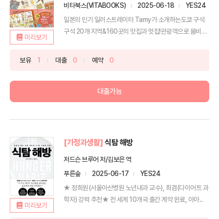
비타북스(VITABOOKS)
2025-06-18
YES24
일본의 인기 일러스트레이터 Tamy가 소개하는도쿄 구석
구석 20개 지역&160곳의 맛집과 멋집!관광객으로 붐비는
미리보기
도쿄...
보유
1
대출
0
예약
0
대출가능
[가정과생활]
식탐 해방
저드슨 브루어 저/김보은 역
푸른숲
2025-06-17
YES24
★ 정희원(서울아산병원 노년내과 교수), 최겸(다이어트 과
학자) 강력 추천★ 전 세계 10개국 출간 계약 완료, 아마...
미리보기