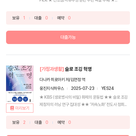
보유
1
대출
0
예약
0
대출가능
[가정과생활]
슬로 조깅 혁명
다나카 히로아키 저/김연정 역
웅진지식하우스
2025-07-23
YES24
★ KBS 〈생로병사의 비밀〉 화제의 운동법 ★★ 슬로 조깅
제창자의 러닝 연구 집대성 ★★ ‘저속노화’ 전도사 정희...
미리보기
보유
2
대출
0
예약
0