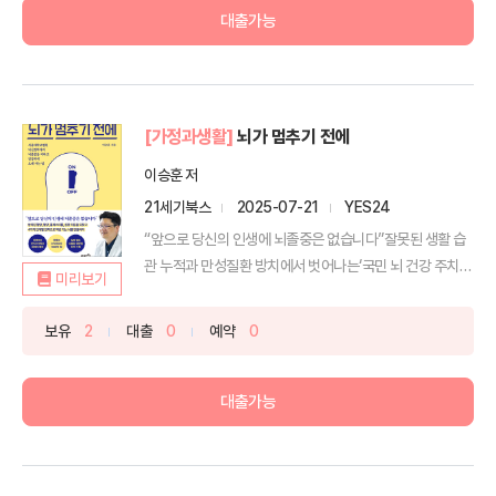
대출가능
[가정과생활]
뇌가 멈추기 전에
이승훈 저
21세기북스
2025-07-21
YES24
“앞으로 당신의 인생에 뇌졸중은 없습니다”잘못된 생활 습
관 누적과 만성질환 방치에서 벗어나는‘국민 뇌 건강 주치
미리보기
의’ ...
보유
2
대출
0
예약
0
대출가능