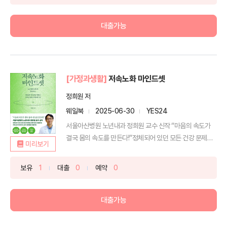
대출가능
[가정과생활]
저속노화 마인드셋
정희원 저
웨일북
2025-06-30
YES24
서울아산병원 노년내과 정희원 교수 신작 “마음의 속도가
결국 몸의 속도를 만든다!”정체되어 있던 모든 건강 문제를
미리보기
...
보유
1
대출
0
예약
0
대출가능