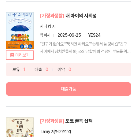
[가정과생활]
내 아이의 사회성
지니 킴 저
빅피시
2025-06-25
YES24
“친구가 없어요”“툭하면 싸워요”“순해서 늘 당해요”친구
사이에서 상처받을까 봐, 소외당할까 봐 걱정인 부모를 위한
미리보기
...
보유
1
대출
0
예약
0
대출가능
[가정과생활]
도쿄 골목 산책
Tamy 저/남가영 역