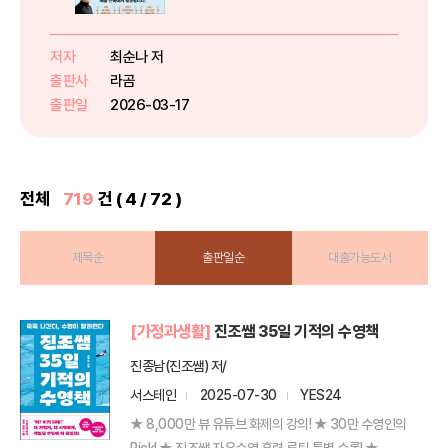
터가 공부의 시작입니다.” * 연
200회 학부모 강연, 2025 대구교
육상 수상 *〈tvN 유 퀴즈〉 출연교
저자
최순나 저
사 최순나가 말하는 진짜 공부 내
출판사
라곰
아이의 첫 선생님은 어떤...
출판일
2026-03-17
전체
719
건 ( 4 / 72 )
제목순
출판일순
대출가능도서
[가정과생활]
진조쌤 35일 기적의 수영책
진종남(진조쌤) 저/
서스테인
2025-07-30
YES24
★ 8,000만 뷰 유튜브 화제의 강의! ★ 30만 수영인의
Pick! ★ 진조쌤 자유수영 훈련 루틴 특별 수록! ★...