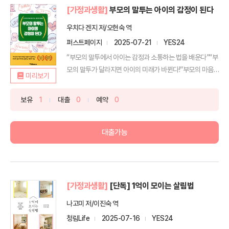
[가정과생활]
부모의 말투는 아이의 감정이 된다
우치다 겐지 저/오현숙 역
퍼스트페이지
2025-07-21
YES24
“부모의 말투에서 아이는 감정과 소통하는 법을 배운다”“부
모의 말투가 달라지면 아이의 미래가 바뀐다!”부모의 마음
미리보기
을 ...
보유
1
대출
0
예약
0
대출가능
[가정과생활]
[단독] 1억이 모이는 살림법
나고미 저/이진숙 역
청림Life
2025-07-16
YES24