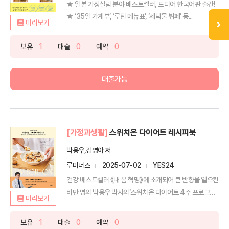
★ 일본 가정살림 분야 베스트셀러, 드디어 한국어판 출간!
★ ‘35일 가계부’, ‘루틴 메뉴표’, ‘세탁물 뷔페’ 등...
미리보기
보유
1
대출
0
예약
0
대출가능
[가정과생활]
스위치온 다이어트 레시피북
박용우,김영아 저
루미너스
2025-07-02
YES24
건강 베스트셀러 《내 몸 혁명》에 소개되어 큰 반향을 일으킨
비만 명의 박용우 박사의‘스위치온 다이어트 4주 프로그
미리보기
램...
보유
1
대출
0
예약
0