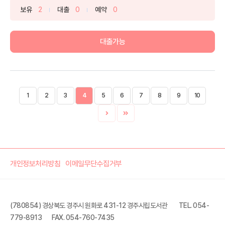
보유
2
대출
0
예약
0
대출가능
1
2
3
4
5
6
7
8
9
10
개인정보처리방침
이메일무단수집거부
(780854) 경상북도 경주시 원화로 431-12 경주시립도서관
TEL. 054-
779-8913
FAX. 054-760-7435