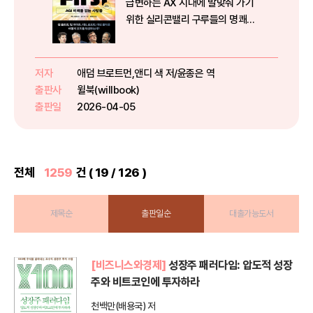
급변하는 AX 시대에 발맞춰 가기
위한 실리콘밸리 구루들의 명쾌하
고 실천적인 해답. 『AI 최전선』은
시장을 지배하는 5와 도태되는 95
기업의 결정적 차이를 낱낱이 파헤
저자
애덤 브로트먼,앤디 색 저/윤종은 역
치는 책이다. “AI가 일의 95를 대
출판사
윌북(willbook)
체할 것이다.” 샘 올트먼...
출판일
2026-04-05
전체
1259
건 ( 19 / 126 )
제목순
출판일순
대출가능도서
[비즈니스와경제]
성장주 패러다임: 압도적 성장
주와 비트코인에 투자하라
천백만(배용국) 저