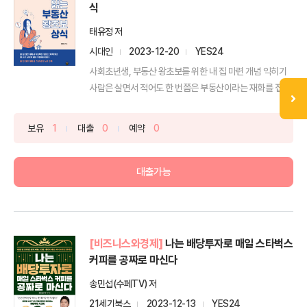
식
태유정 저
시대인
2023-12-20
YES24
사회초년생, 부동산 왕초보를 위한 내 집 마련 개념 익히기
사람은 살면서 적어도 한 번쯤은 부동산이라는 재화를 접한
다....
보유
1
대출
0
예약
0
대출가능
[비즈니스와경제]
나는 배당투자로 매일 스타벅스
커피를 공짜로 마신다
송민섭(수페TV) 저
21세기북스
2023-12-13
YES24