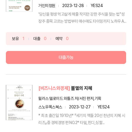
거인의정원
2023-12-28
YES24
‘당신을 평생 먹고살게 해줄 작지만 강한 주식을 찾는 법’‘성
장주 종목 고르는 방법부터 매수매도 타이밍까지 노하우 A...
보유
1
대출
0
예약
0
대출가능
[비즈니스와경제]
불멸의 지혜
윌러스 델로이드 와틀즈 저/서진 편저,기획
스노우폭스북스
2023-12-27
YES24
* 최초 출간일 1910년* 『세기의 책들 20선 천년의 지혜 시
리즈』중 경제경영 편 NO.2* 타밀,힌디,싱할...