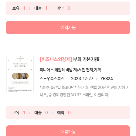
보유
1
대출
1
예약
0
예약가능
[비즈니스와경제]
부의 기본기技
피니어스 테일러 바넘 저/서진 편저,기획
스노우폭스북스
2023-12-27
YES24
* 최초 출간일 1880년* 『세기의 책들 20선 천년의 지혜 시
리즈』중 경제경영편 NO.3* 스페인, 이탈리아...
보유
1
대출
0
예약
0
대출가능