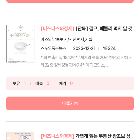
[비즈니스와경제]
[단독] 결코, 배불리 먹지 말 것
미즈노 남보쿠 저/서진 편저,기획
스노우폭스북스
2023-12-21
YES24
* 최초 출간일 1812년* 『세기의 책들 20선 천년의 지혜 시
리즈』중 경제경영 편 NO.4* 미국,프랑스, ...
보유
1
대출
0
예약
0
대출가능
[비즈니스와경제]
가볍게 읽는 부동산 왕초보 상