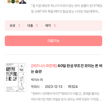
“잘 키운 배당주 하나가 마르지 않는 돈의 샘물이 된다!”배당
왕 수페TV의 죽을 때까지 월급 받는 시크릿 대공개!투자...
보유
2
대출
0
예약
0
대출가능
[비즈니스와경제]
60일 완성 무조건 모이는 돈 버
는 습관
박지수 저
빅피시
2023-12-13
YES24
“뭐부터 시작해야 하지?”재테크가 어렵고, 경제를 몰라도
따라 하기만 하면 저절로 돈이 모이는 하루 5분의 기적경제
를...