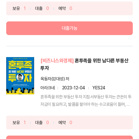
보유
1
대출
0
예약
0
대출가능
[비즈니스와경제]
혼투족을 위한 남다른 부동산
투자
옥동자(강대성) 저
아라크네
2023-12-04
YES24
혼투족을 위한 부동산 투자 지침서부동산 투자는 큰돈의 투
자금이 필요하고, 발품을 팔아야 하는 수고로움이 들며, 정
책에...
보유
1
대출
0
예약
0