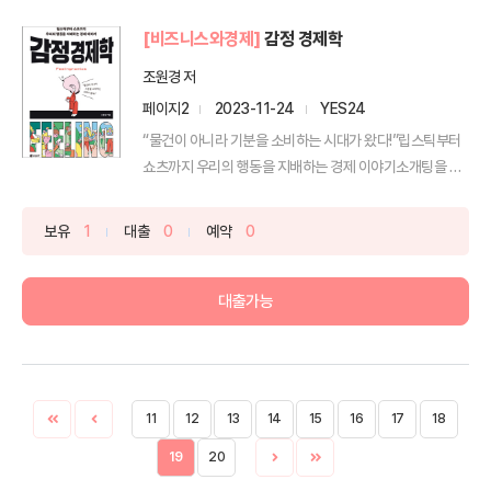
[비즈니스와경제]
감정 경제학
조원경 저
페이지2
2023-11-24
YES24
“물건이 아니라 기분을 소비하는 시대가 왔다!”립스틱부터
쇼츠까지 우리의 행동을 지배하는 경제 이야기소개팅을 하
는 것...
보유
1
대출
0
예약
0
대출가능
11
12
13
14
15
16
17
18
19
20