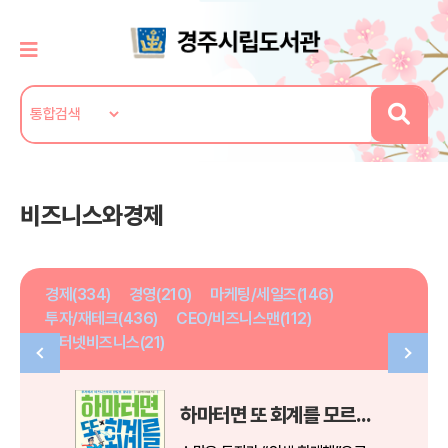
비즈니스와경제
경제(334)
경영(210)
마케팅/세일즈(146)
투자/재테크(436)
CEO/비즈니스맨(112)
인터넷비즈니스(21)
하마터면 또 회계를 모르고 일할 뻔했다!