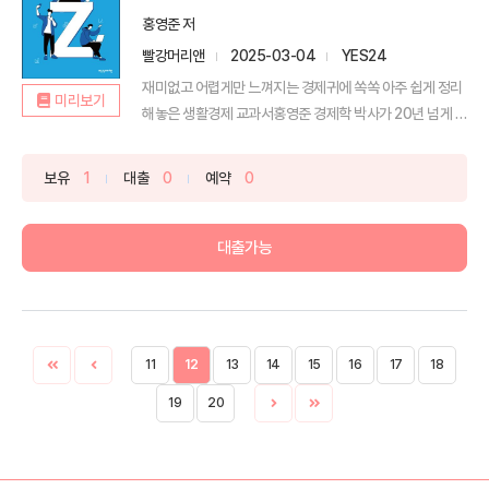
홍영준 저
빨강머리앤
2025-03-04
YES24
재미없고 어렵게만 느껴지는 경제귀에 쏙쏙 아주 쉽게 정리
미리보기
해놓은 생활경제 교과서홍영준 경제학 박사가 20년 넘게 대
학에...
보유
1
대출
0
예약
0
대출가능
11
12
13
14
15
16
17
18
19
20