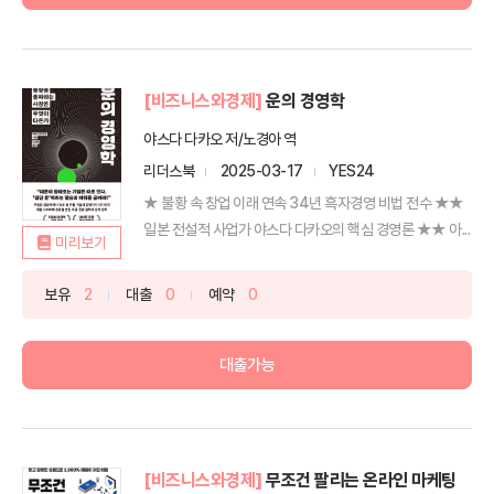
[비즈니스와경제]
운의 경영학
야스다 다카오 저/노경아 역
리더스북
2025-03-17
YES24
★ 불황 속 창업 이래 연속 34년 흑자경영 비법 전수 ★★
일본 전설적 사업가 야스다 다카오의 핵심 경영론 ★★ 아...
미리보기
보유
2
대출
0
예약
0
대출가능
[비즈니스와경제]
무조건 팔리는 온라인 마케팅