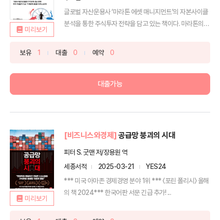
글로벌 자산운용사 ‘마라톤 에셋 매니지먼트’의 자본사이클
분석을 통한 주식투자 전략을 담고 있는 책이다. 마라톤의
미리보기
투...
보유
1
대출
0
예약
0
대출가능
[비즈니스와경제]
공급망 붕괴의 시대
피터 S. 굿맨 저/장용원 역
세종서적
2025-03-21
YES24
*** 미국 아마존 경제경영 분야 1위 *** 〈포린 폴리시〉 올해
의 책 2024*** 한국어판 서문 긴급 추가! ...
미리보기