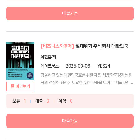
대출가능
[비즈니스와경제]
절대위기 주식회사 대한민국
이현훈 저
메이트북스
2025-03-06
YES24
침몰하고 있는 대한민국호를 위한 재활 처방!한국경제는 한
국의 성장이 정점에 도달한 듯한 모습을 보이는 ‘피크코리
미리보기
아’를...
보유
1
대출
0
예약
0
대출가능