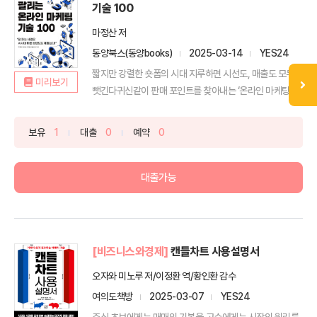
기술 100
마정산 저
동양북스(동양books)
2025-03-14
YES24
짧지만 강렬한 숏폼의 시대 지루하면 시선도, 매출도 모두
미리보기
뺏긴다귀신같이 판매 포인트를 찾아내는 ‘온라인 마케팅 기
술’...
보유
1
대출
0
예약
0
대출가능
[비즈니스와경제]
캔들차트 사용설명서
오자와 미노루 저/이정환 역/황인환 감수
여의도책방
2025-03-07
YES24
주식 초보에게는 매매의 기본을,고수에게는 시장의 원리를