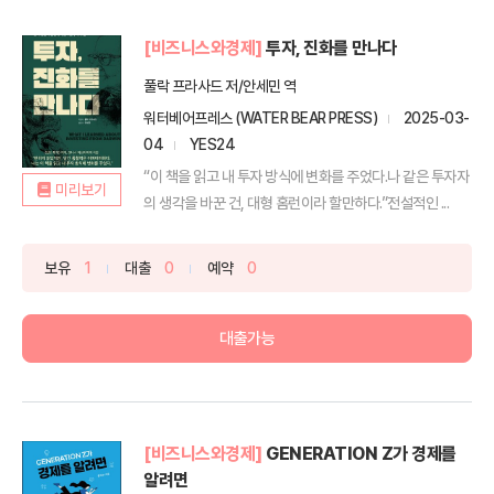
[비즈니스와경제]
투자, 진화를 만나다
풀락 프라사드 저/안세민 역
워터베어프레스 (WATER BEAR PRESS)
2025-03-
04
YES24
“이 책을 읽고 내 투자 방식에 변화를 주었다.나 같은 투자자
미리보기
의 생각을 바꾼 건, 대형 홈런이라 할만하다.”전설적인 ...
보유
1
대출
0
예약
0
대출가능
[비즈니스와경제]
GENERATION Z가 경제를
알려면