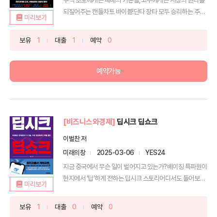
되짚어주는 캔들차트 바이블!단타 장타 모두 승리하는 주식
미리보기
시장...
보유
1
대출
1
예약
0
예약가능
[비즈니스와경제]
딥시크 딥쇼크
이벌찬 저
미래의창
2025-03-06
YES24
지금 중국에서 무슨 일이 벌어지고 있는가?베이징 특파원이
현지에서 ‘딥’하게 전하는 딥시크 스토리어디서도 들어보지
미리보기
못...
보유
1
대출
0
예약
0