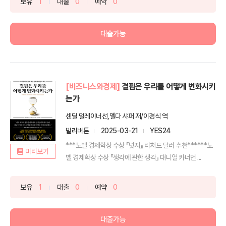
보유
1
대출
0
예약
0
대출가능
[비즈니스와경제]
결핍은 우리를 어떻게 변화시키
는가
센딜 멀레이너선,엘다 샤퍼 저/이경식 역
빌리버튼
2025-03-21
YES24
***노벨 경제학상 수상 『넛지』 리처드 탈러 추천******노
미리보기
벨 경제학상 수상 『생각에 관한 생각』 대니얼 카너먼 ...
보유
1
대출
0
예약
0
대출가능