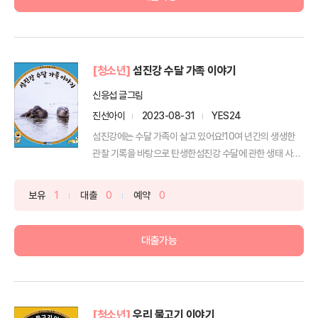
[청소년]
섬진강 수달 가족 이야기
신응섭 글그림
진선아이
2023-08-31
YES24
섬진강에는 수달 가족이 살고 있어요!10여 년간의 생생한
관찰 기록을 바탕으로 탄생한섬진강 수달에 관한 생태 사진
동...
보유
1
대출
0
예약
0
대출가능
[청소년]
우리 물고기 이야기