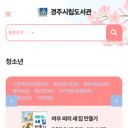
청소년
그림책/동화책(537)
동요/동시(23)
문화/예술(28)
영어(43)
위인전(10)
자기계발/생활(66)
학습(329)
기타(36)
여우 씨의 새 집 만들기