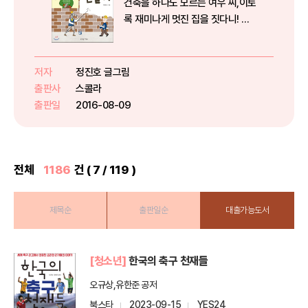
건축을 하나도 모르는 여우 씨,이토
록 재미나게 멋진 집을 짓다니! 이
책에 나오는 동물들이 만드는 여우
씨네 집은 참으로 정겹습니다. 아무
리 힘든 일도 서로 도우며, 작은 힘
저자
정진호 글그림
이라도 보탠다면 커다란 결과물을
출판사
스콜라
만드는 게 어렵지 않다는...
출판일
2016-08-09
전체
1186
건 ( 7 / 119 )
제목순
출판일순
대출가능도서
[청소년]
한국의 축구 천재들
오규상,유한준 공저
북스타
2023-09-15
YES24