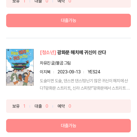
보유
1
대출
0
예약
0
대출가능
[청소년]
광화문 해치에 귀신이 산다
차유진 글/불곰 그림
이지북
2023-09-13
YES24
도술이면 도술, 댄스면 댄스!장난기 많은 귀신이 해치에 산
다?광화문 스트리트, 신라 스피릿!“광화문에서 스트리트 댄
스...
보유
1
대출
0
예약
0
대출가능