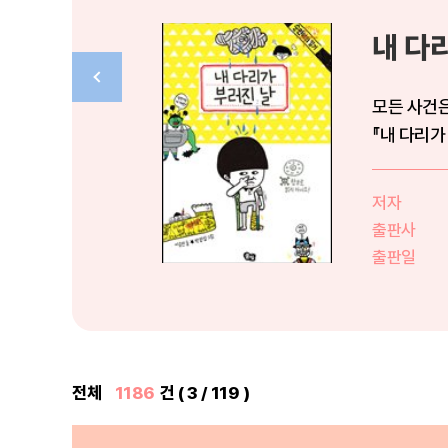
내 다
모든 사건은
저자
출판사
출판일
전체
1186
건 ( 3 / 119 )