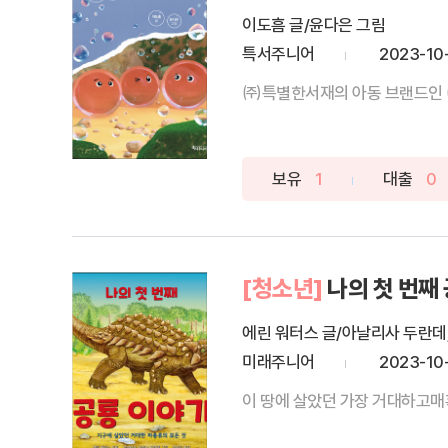
이도흠 글/윤다은 그림
특서주니어
2023-10
㈜특별한서재의 아동 브랜드인 ㈜
보유
1
대출
0
[청소년]
나의 첫 번째
에린 워터스 글/아날리사 두란데
미래주니어
2023-10
이 땅에 살았던 가장 거대하고매혹