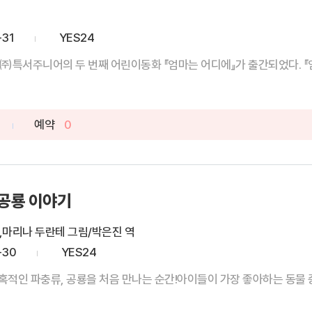
-31
YES24
특서주니어의 두 번째 어린이동화 『엄마는 어디에』가 출간되었다. 『엄마
예약
0
 공룡 이야기
,마리나 두란테 그림/박은진 역
-30
YES24
적인 파충류, 공룡을 처음 만나는 순간!아이들이 가장 좋아하는 동물 중