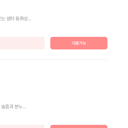
 샘터 동화상...
대출가능
슬픔과 분노...