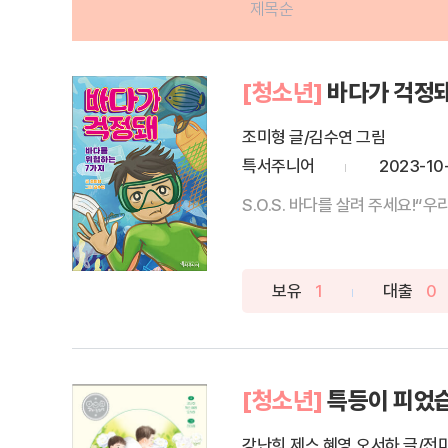
제목순
[청소년]
바다가 걱정
조미형 글/김수연 그림
특서주니어
2023-10
S.O.S. 바다를 살려 주세요!“
보유
1
대출
0
[청소년]
특등이 피었
강난희,제스 혜영,오서하 글/전