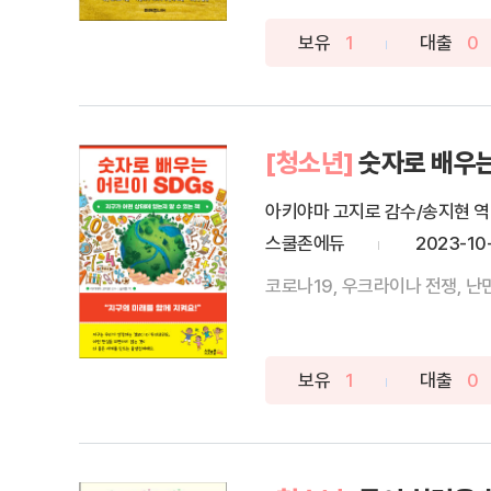
보유
1
대출
0
[청소년]
숫자로 배우는
아키야마 고지로 감수/송지현 역
스쿨존에듀
2023-10
코로나19, 우크라이나 전쟁, 난
보유
1
대출
0