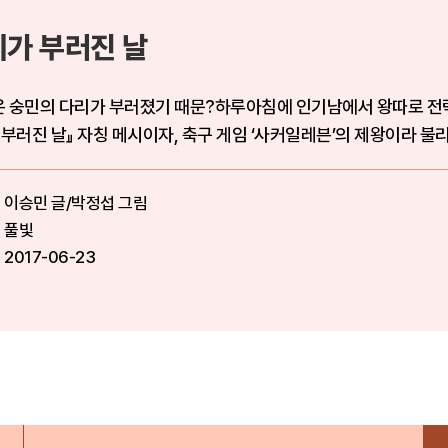
리가 부러진 날
 숭민의 다리가 부러졌기 때문?하루아침에 인기남에서 왕따로 전락
『내 다리가 부러진 날』 자칭 메시이자, 축구 게임 ‘사커일레븐’의 제왕이
이승민 글/박정섭 그림
풀빛
2017-06-23