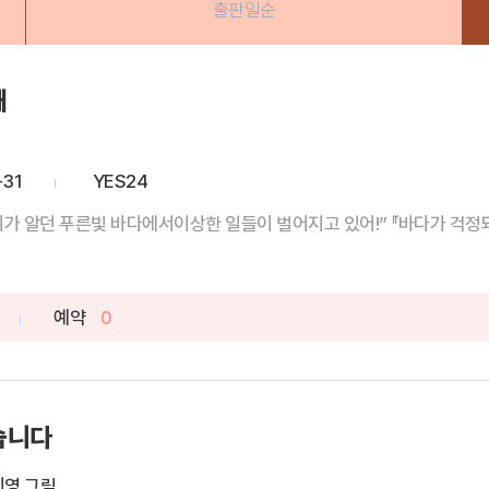
출판일순
돼
-31
YES24
우리가 알던 푸른빛 바다에서이상한 일들이 벌어지고 있어!” 『바다가 걱정돼』
예약
0
습니다
미영 그림