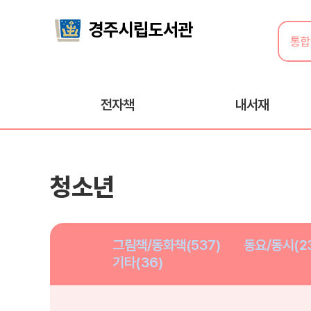
전자책
내서재
청소년
그림책/동화책(537)
동요/동시(2
기타(36)