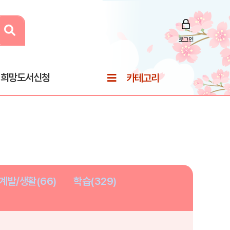
로그인
희망도서신청
카테고리
계발/생활(66)
학습(329)