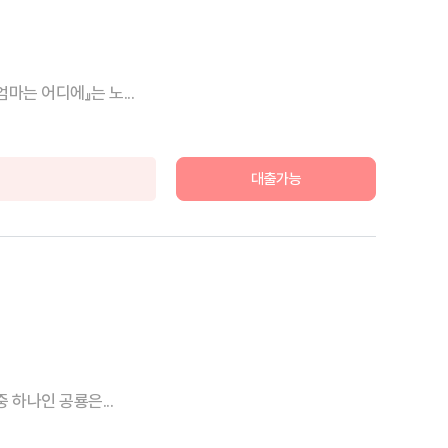
는 어디에』는 노...
대출가능
 하나인 공룡은...