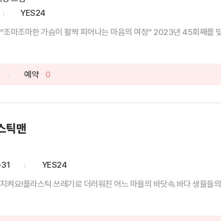
YES24
조마조마한 가슴이 활짝 피어나는 마음의 여정” 2023년 45회째를 맞는
예약
0
라스틱맨
-31
YES24
으로 지켜요!플라스틱 쓰레기로 더러워진 어느 마을의 바닷속.바다 생물들의 