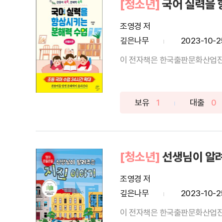
[청소년]
국어 실력을 
조영경 저
깊은나무
2023-10-2
보유
1
대출
0
[청소년]
선생님이 알
조영경 저
깊은나무
2023-10-2