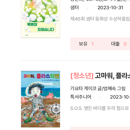
샘터
2023-10-31
제45회 샘터 동화상 수상작품집“
보유
1
대출
0
[청소년]
고마워, 플
기요타 게이코 글/엄혜숙 그림
특서주니어
2023-10
S.O.S. 병든 바다를 우리 힘