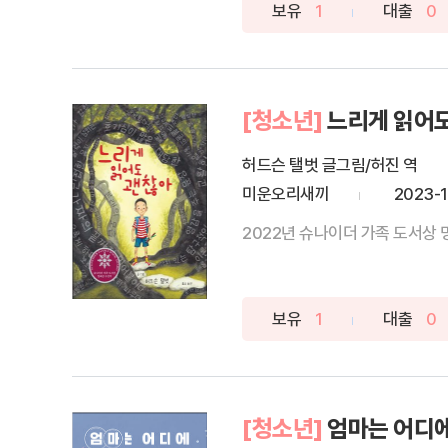
보유
1
대출
0
[청소년]
느리게 읽어
허드슨 탤벗 글그림/허진 역
미운오리새끼
2023-1
2022년 슈나이더 가족 도서상 
보유
1
대출
0
[청소년]
엄마는 어디