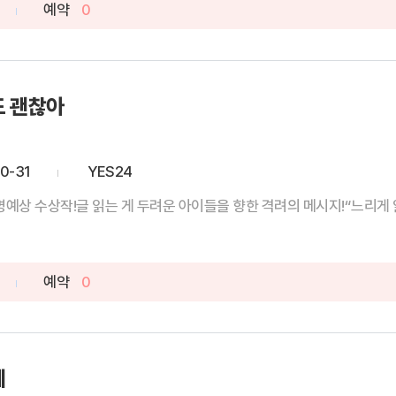
예약
0
도 괜찮아
0-31
YES24
명예상 수상작!글 읽는 게 두려운 아이들을 향한 격려의 메시지!“느리게 읽
예약
0
에