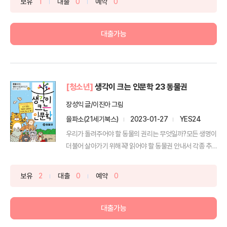
보유
1
대출
0
예약
0
대출가능
[청소년]
생각이 크는 인문학 23 동물권
장성익 글/이진아 그림
을파소(21세기북스)
2023-01-27
YES24
우리가 돌려주어야 할 동물의 권리는 무엇일까?모든 생명이
더불어 살아가기 위해꼭! 읽어야 할 동물권 안내서 각종 추
천...
보유
2
대출
0
예약
0
대출가능