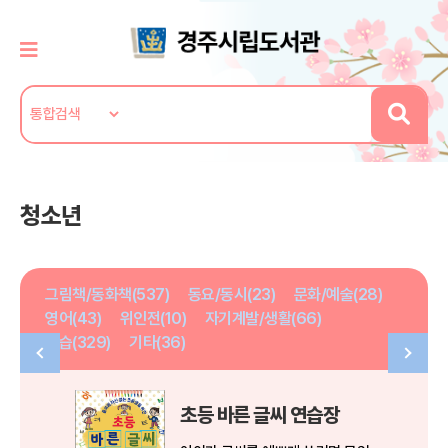
청소년
그림책/동화책(537)
동요/동시(23)
문화/예술(28)
영어(43)
위인전(10)
자기계발/생활(66)
학습(329)
기타(36)
초등 바른 글씨 연습장