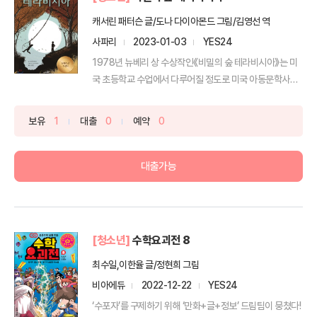
캐서린 패터슨 글/도나 다이아몬드 그림/김영선 역
사파리
2023-01-03
YES24
1978년 뉴베리 상 수상작인《비밀의 숲 테라비시아》는 미
국 초등학교 수업에서 다루어질 정도로 미국 아동문학사에
서 빼...
보유
1
대출
0
예약
0
대출가능
[청소년]
수학요괴전 8
최수일,이한율 글/정현희 그림
비아에듀
2022-12-22
YES24
‘수포자’를 구제하기 위해 ‘만화+글+정보’ 드림팀이 뭉쳤다!