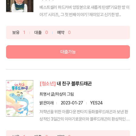
베스트셀러 하드커버 양장본으로 새롭게 탄생!‘기묘한 방 이
야기’ 시리즈, 그 첫 번째 이야기 ! 재미있고 신기한 방...
보유
1
대출
0
예약
0
대출가능
[청소년]
내 친구 블루드래곤
최명서 글/차상미 그림
밝은미래
2023-01-27
YES24
저학년을 위한 아름다운 판타지 동화블루드래곤과 보낸 환
상적인 3일간의 이야기로운이와 블루드래곤의 환상적인 이
야기와 탁...