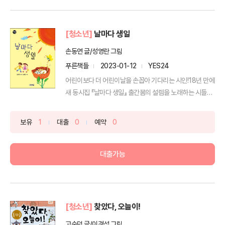
[청소년]
날마다 생일
손동연 글/성영란 그림
푸른책들
2023-01-12
YES24
어린이보다 더 어린이날을 손꼽아 기다리는 시인!18년 만에
새 동시집 『날마다 생일』 출간봄의 설렘을 노래하는 시들
은...
보유
1
대출
0
예약
0
대출가능
[청소년]
찾았다, 오늘이!
고순덕 글/이경석 그림