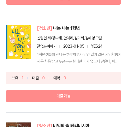
[청소년]
나는 나는 1학년
신형건 저/강나래, 안예리,김미화,김혜영 그림
끝없는이야기
2023-01-05
YES24
1학년생들의 신나는 하루하루가 담긴 일기 같은 시입학통지
서를 처음 받고 두근두근 설레던 때가 엊그제 같은데, 아이
는 ...
보유
1
대출
0
예약
0
대출가능
[청소년]
비밀의 숲 테라비시아