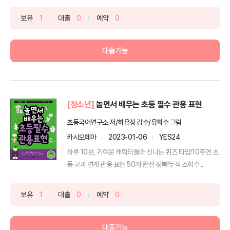
보유
1
대출
0
예약
0
대출가능
[청소년]
놀면서 배우는 초등 필수 관용 표현
초등국어연구소 저/하유정 감수/유희수 그림
카시오페아
2023-01-06
YES24
하루 10분, 귀여운 캐릭터들과 신나는 퀴즈 타임!10주면 초
등 교과 연계 관용 표현 50개 완전 정복!누적 조회수 ...
보유
1
대출
0
예약
0
대출가능