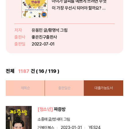
아이가 글씨를 예쁘게 쓰려면 무엇
이 가장 우선시 되어야 할까요? 그
냥 무조건 연습만 시키거나 윽박지
르면 우리 아이의 마음도 다치고 고
운 글씨도 가지지 못합니다. 글씨를
저자
유동민 글/황명석 그림
예쁘게 만들어준다는 책들의 거의
출판사
좋은친구출판사
대다수는 아이에게 그저 쓰는 것
출판일
2022-07-01
만...
전체
1187
건 ( 16 / 119 )
제목순
출판일순
대출가능도서
[청소년]
짜증방
소중애 글/방새미 그림
거북이북스
2023-01-31
YES24