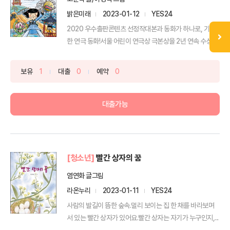
밝은미래
2023-01-12
YES24
2020 우수출판콘텐츠 선정작대본과 동화가 하나로, 기발
한 연극 동화!서울 어린이 연극상 극본상을 2년 연속 수상한
...
보유
1
대출
0
예약
0
대출가능
[청소년]
빨간 상자의 꿈
염연화 글그림
라온누리
2023-01-11
YES24
사람의 발길이 뜸한 숲속.멀리 보이는 집 한 채를 바라보며
서 있는 빨간 상자가 있어요.빨간 상자는 자기가 누구인지,...