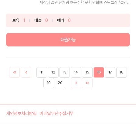
세상에 없던 신개념 초등수학 모험 만화!베스트셀러 『설민...
보유
1
대출
0
예약
0
대출가능
11
12
13
14
15
16
17
18
19
20
개인정보처리방침
이메일무단수집거부