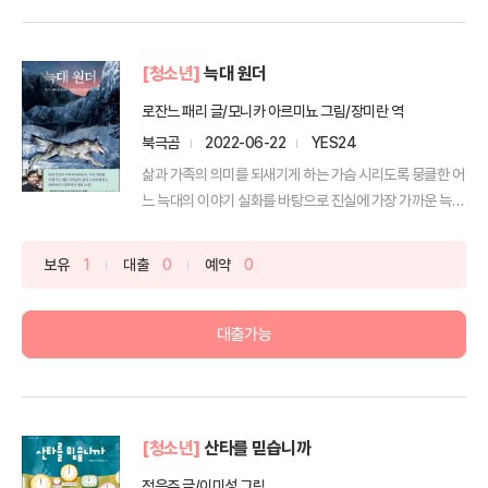
[청소년]
늑대 원더
로잔느 패리 글/모니카 아르미뇨 그림/장미란 역
북극곰
2022-06-22
YES24
삶과 가족의 의미를 되새기게 하는 가슴 시리도록 뭉클한 어
느 늑대의 이야기 실화를 바탕으로 진실에 가장 가까운 늑
대...
보유
1
대출
0
예약
0
대출가능
[청소년]
산타를 믿습니까
정은주 글/이미성 그림