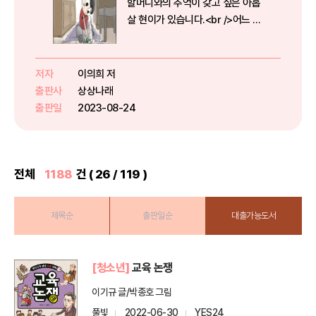
할머니와의 추억이 갖고 싶은 아홉
살 현이가 있습니다.<br />어느 날
할머니에게 받은 사탕을 먹게 되는
현이.<br />마음 따뜻하고 흥미진
진한 ‘추억만들기’ 여행이 시작됩니
저자
이의희 저
다.<br /><b...
출판사
상상나래
출판일
2023-08-24
전체
1188
건 ( 26 / 119 )
제목순
출판일순
대출가능도서
[청소년]
교육 논쟁
이기규 글/박종호 그림
풀빛
2022-06-30
YES24