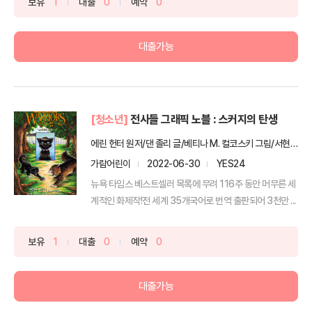
보유
1
대출
0
예약
0
대출가능
[청소년]
전사들 그래픽 노블 : 스커지의 탄생
에린 헌터 원저/댄 졸리 글/베티나 M. 컬코스키 그림/서현정 역
가람어린이
2022-06-30
YES24
뉴욕 타임스 베스트셀러 목록에 무려 116주 동안 머무른 세
계적인 화제작!전 세계 35개국어로 번역 출판되어 3천만 ...
보유
1
대출
0
예약
0
대출가능