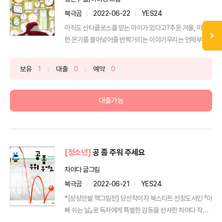
북극곰
2022-06-22
YES24
아직도 산타클로스를 믿는 아이가 있다고?추운 겨울, 따뜻
한 온기를 불어넣어줄 반짝거리는 이야기우리는 언제부터
산타클로...
보유
1
대출
0
예약
0
대출가능
[청소년]
공 좀 주워 주세요
차야다 글그림
북극곰
2022-06-21
YES24
*[상상만발 책그림전] 당선작이자 북스타트 선정도서인 『아
빠 쉬는 날』로 독자에게 특별한 감동을 선사한 차야다 작가
의...