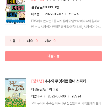
김경남 글/COPIN 그림
너와숲
2022-06-07
YES24
EBS에서 만나는 1등 사자성어!귀염뽀짝 아라찌와 함께라
면 수능 사자성어 만점은 문제없어!『미리떼, 사자성어! 아라
찌...
보유
1
대출
0
예약
0
대출가능
[청소년]
추추와 무엇이든 흉내 스피커
제성은 글/릴리아 그림
개암나무
2022-06-06
YES24
꼬마 두더지 추추는 너무너무 심심했어요. 가족들에게 놀아