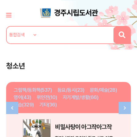
청소년
그림책/동화책(537)
동요/동시(23)
문화/예술(28)
영어(43)
위인전(10)
자기계발/생활(66)
학습(329)
기타(36)
비밀사탕이 아그작아그작