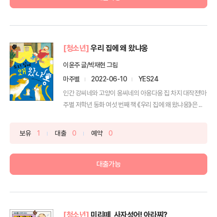
[청소년]
우리 집에 왜 왔냐옹
이윤주 글/박재현 그림
마주별
2022-06-10
YES24
인간 강씨네와 고양이 옹씨네의 아옹다옹 집 차지 대작전!마
주별 저학년 동화 여섯 번째 책 《우리 집에 왜 왔냐옹》은 ...
보유
1
대출
0
예약
0
대출가능
[청소년]
미리떼, 사자성어! 아라찌?