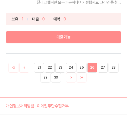
달라고 했지만 모두 피곤하다며 거절했지요. 그러던 중 성대
모...
보유
1
대출
0
예약
0
대출가능
21
22
23
24
25
26
27
28
29
30
개인정보처리방침
이메일무단수집거부