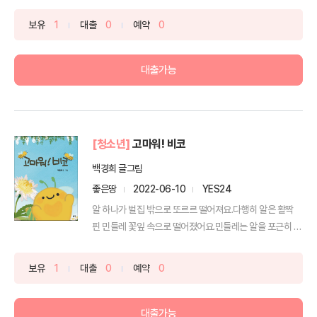
보유
1
대출
0
예약
0
대출가능
[청소년]
고마워! 비코
백경희 글그림
좋은땅
2022-06-10
YES24
알 하나가 벌집 밖으로 또르르 떨어져요.다행히 알은 활짝
핀 민들레 꽃잎 속으로 떨어졌어요.민들레는 알을 포근히 감
싸...
보유
1
대출
0
예약
0
대출가능