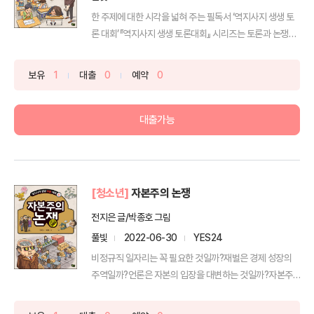
한 주제에 대한 시각을 넓혀 주는 필독서 ‘역지사지 생생 토
론 대회’『역지사지 생생 토론대회』 시리즈는 토론과 논쟁
을...
보유
1
대출
0
예약
0
대출가능
[청소년]
자본주의 논쟁
전지은 글/박종호 그림
풀빛
2022-06-30
YES24
비정규직 일자리는 꼭 필요한 것일까?재벌은 경제 성장의
주역일까?언론은 자본의 입장을 대변하는 것일까?자본주
의의 대안...