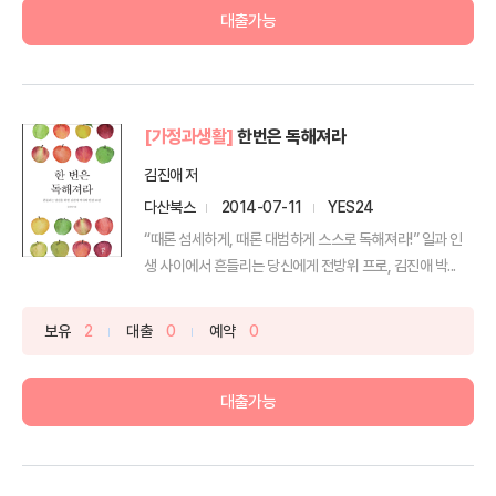
대출가능
[가정과생활]
한번은 독해져라
김진애 저
다산북스
2014-07-11
YES24
“때론 섬세하게, 때론 대범하게 스스로 독해져라!” 일과 인
생 사이에서 흔들리는 당신에게 전방위 프로, 김진애 박...
보유
2
대출
0
예약
0
대출가능