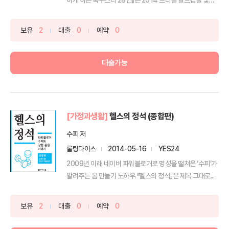
주...
보유
2
대출
0
예약
0
대출가능
[가정과생활]
헬스의 정석 (종합편)
수피 저
롤링다이스
2014-05-16
YES24
2009년 이래 네이버 파워블로거로 명성을 떨쳐온 ‘수피’가
알려주는 몸 만들기 노하우.『헬스의 정석』은 제목 그대로...
보유
2
대출
0
예약
0