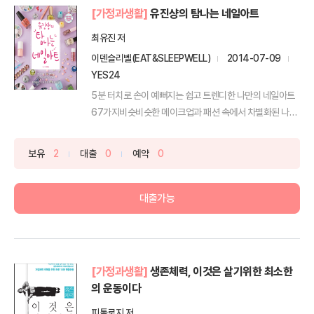
[가정과생활]
유진샹의 탐나는 네일아트
최유진 저
이덴슬리벨(EAT&SLEEPWELL)
2014-07-09
YES24
5분 터치로 손이 예뻐지는 쉽고 트렌디한 나만의 네일아트
67가지비슷비슷한 메이크업과 패션 속에서 차별화된 나만
의 포...
보유
2
대출
0
예약
0
대출가능
[가정과생활]
생존체력, 이것은 살기위한 최소한
의 운동이다
피톨로지 저