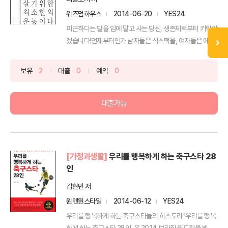
위즈덤하우스
2014-06-20
YES24
피곤하다는 말을 입에 달고 사는 당신, 생존체력부터 키워야
겠습니다!언제부터인가 남자들은 식스팩을, 여자들은 에스
라인을...
보유
2
대출
0
예약
0
대출가능
[가정과생활]
우리를 행복하게 하는 축구스타 28
인
김현민 저
원앤원스타일
2014-06-12
YES24
우리를 행복하게 하는 축구스타들의 히스토리『우리를 행복
하게 하는 축구스타 28인』은 2014 브라질 월드컵을 빛낼