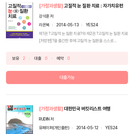
[가정과생활]
고질적 눈 질환 치료 : 자가치유편
강석훈 저
라온북
2014-05-13
YES24
제1권 ?고질적 눈 질환 치료?와 제2권 ?고질적 눈 질환 치료
[처방편]?을 출간한 후에 고질적 눈 질환을 스스로 ...
보유
2
대출
0
예약
0
대출가능
[가정과생활]
대한민국 버킷리스트 여행
RUDIN 저
유페이퍼(개인출판)
2014-05-12
YES24