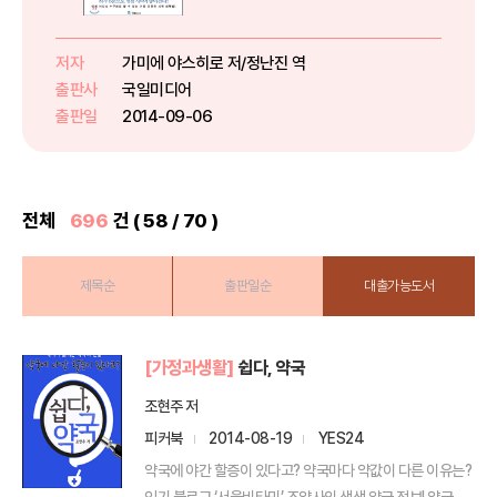
하로 고생하고 있다. 대부분은 안경
이나 콘택트렌즈에 의존하거나 라
식 수술 등으로 시력 회복을 꾀한
저자
가미에 야스히로 저/정난진 역
다. 그렇다면 자연스럽게 시력 회복
출판사
국일미디어
을 하는 방법은 정말 없는 것일...
출판일
2014-09-06
전체
696
건 ( 58 / 70 )
제목순
출판일순
대출가능도서
[가정과생활]
쉽다, 약국
조현주 저
피커북
2014-08-19
YES24
약국에 야간 할증이 있다고? 약국마다 약값이 다른 이유는?
인기 블로그 ‘서울비타민’ 조약사의 생생 약국 정보! 약국...