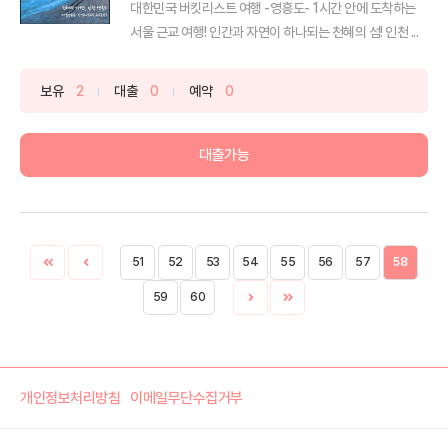
대한민국 버킷리스트 여행 -영흥도- 1시간 안에 도착하는
서울 근교 여행! 인간과 자연이 하나되는 천혜의 섬! 인천 ...
보유
2
대출
0
예약
0
대출가능
51
52
53
54
55
56
57
58
59
60
개인정보처리방침
이메일무단수집거부