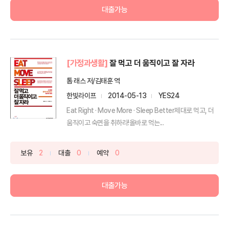
대출가능
[가정과생활]
잘 먹고 더 움직이고 잘 자라
톰 래스 저/김태훈 역
한빛라이프
2014-05-13
YES24
Eat Right · Move More · Sleep Better제대로 먹고, 더
움직이고 숙면을 취하라!올바로 먹는...
보유
2
대출
0
예약
0
대출가능