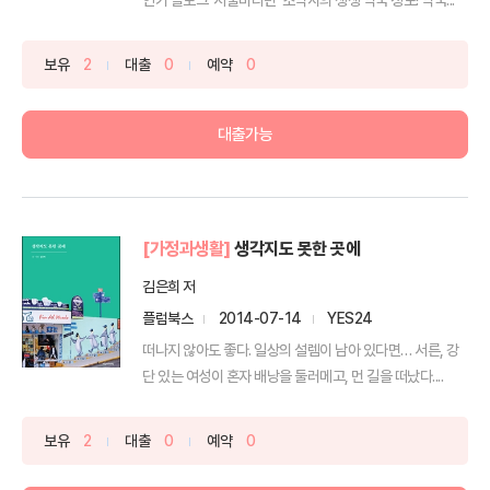
보유
2
대출
0
예약
0
대출가능
[가정과생활]
생각지도 못한 곳에
김은희 저
플럼북스
2014-07-14
YES24
떠나지 않아도 좋다. 일상의 설렘이 남아 있다면… 서른, 강
단 있는 여성이 혼자 배낭을 둘러메고, 먼 길을 떠났다....
보유
2
대출
0
예약
0