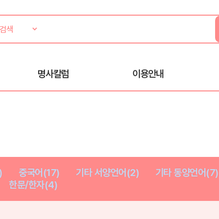
명사칼럼
이용안내
)
중국어(17)
기타 서양언어(2)
기타 동양언어(7)
한문/한자(4)