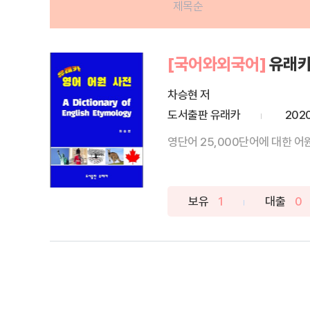
제목순
[국어와외국어]
유래카
차승현 저
도서출판 유래카
202
영단어 25,000단어에 대한 어
보유
1
대출
0