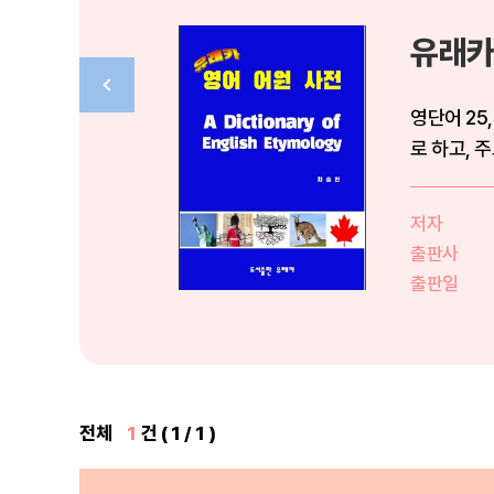
유래카
영단어 25
로 하고, 
주의...
저자
출판사
출판일
전체
1
건 ( 1 / 1 )