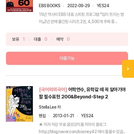
EBS BOOKS
2022-09-29
YES24
15년 역사의 EBS 대표 스피킹 프로그램 『입이 트이는 영
어』2년 만에 출간된 시리즈 2권, 4,500개 주제 중 ...
보유
1
대출
0
예약
0
대출가능
[국어와외국어]
어학연수, 유학갈 때 꼭 알아가야
할 필수표현 200&Beyond-Step 2
Stella Lee 저
펜립
2013-01-21
YES24
★ 저자 직강 무료 음성강의를 저자의 블로그
http://blog.naver.com/booney42 에서 들을수 있습...