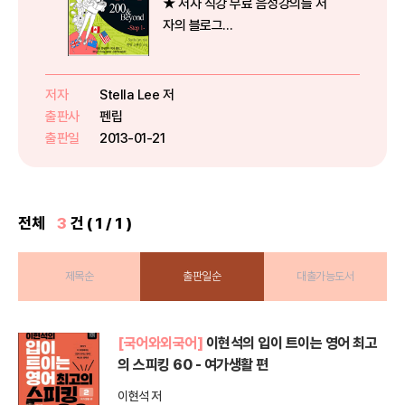
★ 저자 직강 무료 음성강의를 저
자의 블로그
http://blog.naver.com/booney42
에서 들을수 있습니다 ★이책의 특
징 Characteristics1. 10일만에
저자
Stella Lee 저
어학연수, 유학시 필수인100개의
출판사
펜립
기본expre...
출판일
2013-01-21
전체
3
건 ( 1 / 1 )
제목순
출판일순
대출가능도서
[국어와외국어]
이현석의 입이 트이는 영어 최고
의 스피킹 60 - 여가생활 편
이현석 저