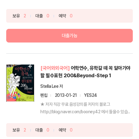
보유
2
대출
0
예약
0
대출가능
[국어와외국어]
어학연수, 유학갈 때 꼭 알아가야
할 필수표현 200&Beyond-Step 1
Stella Lee 저
펜립
2013-01-21
YES24
★ 저자 직강 무료 음성강의를 저자의 블로그
http://blog.naver.com/booney42 에서 들을수 있습...
보유
2
대출
0
예약
0