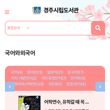
국어와외국어
국어(4)
영어(103)
일본어(21)
중국어(17)
기타 서양언어(2)
기타 동양언어(7)
언어학(3)
여행회화/어학연수(3)
사전류(1)
한문/한자(4)
어학연수, 유학갈 때 꼭 알아가야 할 필수표현 200&Beyond-Step 1