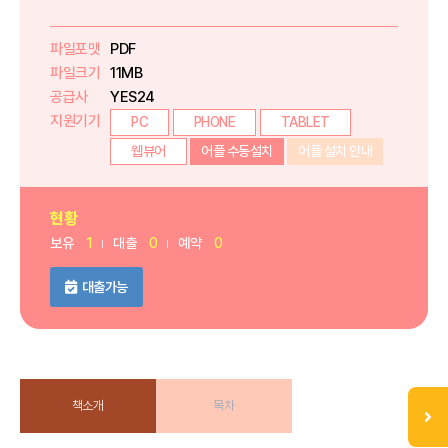
파일포맷
PDF
파일크기
11MB
공급사
YES24
지원기기
PC
PHONE
TABLET
웹뷰어
어플 수동설치
어플 설치 안내
현황
보유
1
대출
0
예약
0
대출가능
책소개
목차