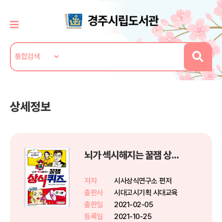
상세정보
뇌가 섹시해지는 꿀잼 상식퀴즈
저자
시사상식연구소 편저
출판사
시대고시기획 시대교육
출판일
2021-02-05
등록일
2021-10-25