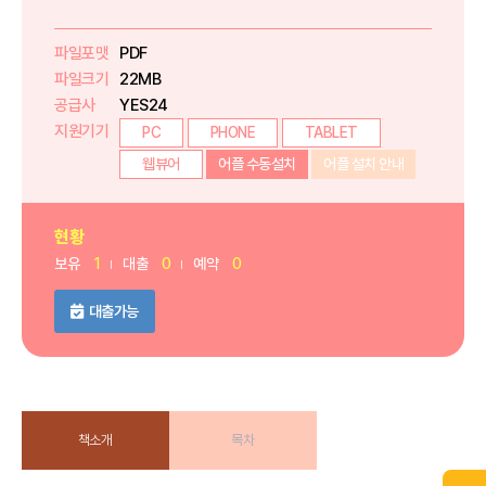
파일포맷
PDF
파일크기
22MB
공급사
YES24
지원기기
PC
PHONE
TABLET
웹뷰어
어플 수동설치
어플 설치 안내
현황
보유
1
대출
0
예약
0
대출가능
책소개
목차