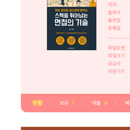
저자
출판사
출판일
등록일
파일포맷
파일크기
공급사
지원기기
현황
보유
1
대출
0
예