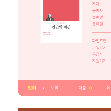
저자
출판사
출판일
등록일
파일포맷
파일크기
공급사
지원기기
현황
보유
1
대출
0
예