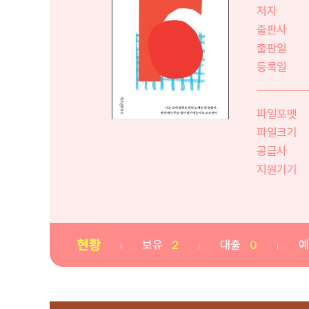
저자
출판사
출판일
등록일
파일포맷
파일크기
공급사
지원기기
현황
보유
2
대출
0