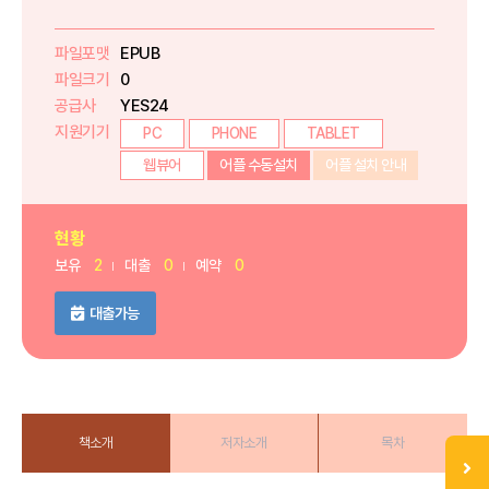
파일포맷
EPUB
파일크기
0
공급사
YES24
지원기기
PC
PHONE
TABLET
웹뷰어
어플 수동설치
어플 설치 안내
현황
보유
2
대출
0
예약
0
대출가능
책소개
저자소개
목차