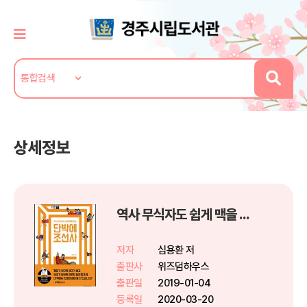
상세정보
역사 무식자도 쉽게 맥을 잡는 단박에 조선사
저자
심용환 저
출판사
위즈덤하우스
출판일
2019-01-04
등록일
2020-03-20