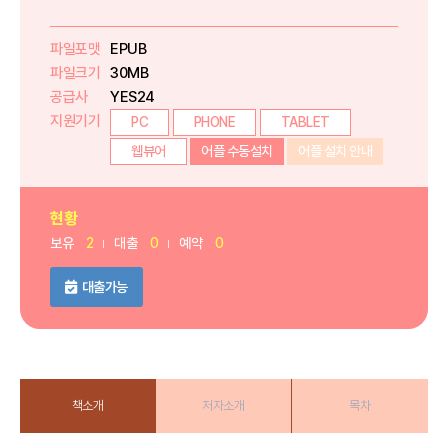
파일포맷
EPUB
파일크기
30MB
공급사
YES24
지원기기
PC
PHONE
TABLET
웹뷰어
어플 수동설치
어플 설치 안내
현황
보유
2
대출
0
예약
0
대출가능
책소개
저자소개
목차