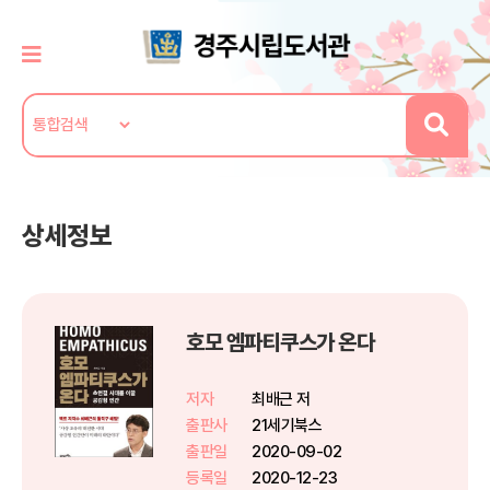
상세정보
호모 엠파티쿠스가 온다
저자
최배근 저
출판사
21세기북스
출판일
2020-09-02
등록일
2020-12-23