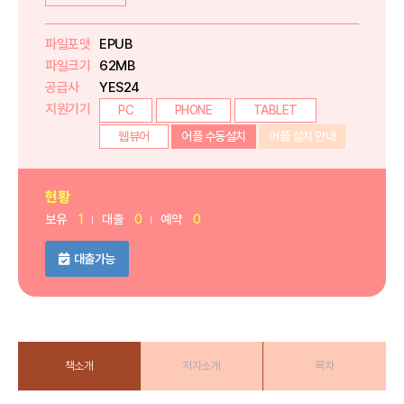
파일포맷
EPUB
파일크기
62MB
공급사
YES24
지원기기
PC
PHONE
TABLET
웹뷰어
어플 수동설치
어플 설치 안내
현황
보유
1
대출
0
예약
0
대출가능
책소개
저자소개
목차