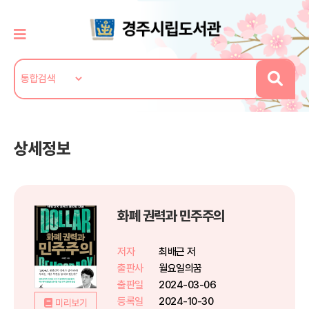
상세정보
화폐 권력과 민주주의
저자
최배근 저
출판사
월요일의꿈
출판일
2024-03-06
등록일
2024-10-30
미리보기