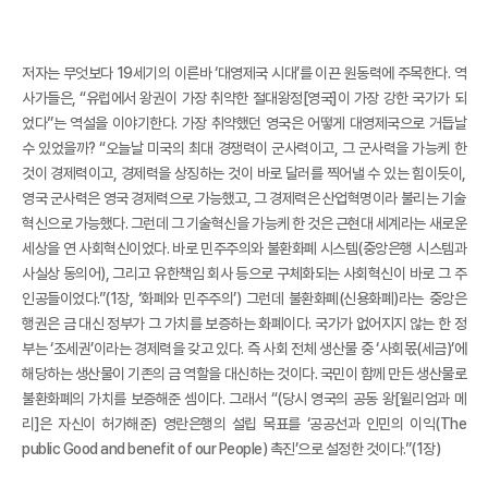
저자는 무엇보다 19세기의 이른바 ‘대영제국 시대’를 이끈 원동력에 주목한다. 역
사가들은, “유럽에서 왕권이 가장 취약한 절대왕정[영국]이 가장 강한 국가가 되
었다”는 역설을 이야기한다. 가장 취약했던 영국은 어떻게 대영제국으로 거듭날
수 있었을까? “오늘날 미국의 최대 경쟁력이 군사력이고, 그 군사력을 가능케 한
것이 경제력이고, 경제력을 상징하는 것이 바로 달러를 찍어낼 수 있는 힘이듯이,
영국 군사력은 영국 경제력으로 가능했고, 그 경제력은 산업혁명이라 불리는 기술
혁신으로 가능했다. 그런데 그 기술혁신을 가능케 한 것은 근현대 세계라는 새로운
세상을 연 사회혁신이었다. 바로 민주주의와 불환화폐 시스템(중앙은행 시스템과
사실상 동의어), 그리고 유한책임 회사 등으로 구체화되는 사회혁신이 바로 그 주
인공들이었다.”(1장, ‘화폐와 민주주의’) 그런데 불환화폐(신용화폐)라는 중앙은
행권은 금 대신 정부가 그 가치를 보증하는 화폐이다. 국가가 없어지지 않는 한 정
부는 ‘조세권’이라는 경제력을 갖고 있다. 즉 사회 전체 생산물 중 ‘사회몫(세금)’에
해당하는 생산물이 기존의 금 역할을 대신하는 것이다. 국민이 함께 만든 생산물로
불환화폐의 가치를 보증해준 셈이다. 그래서 “(당시 영국의 공동 왕[윌리엄과 메
리]은 자신이 허가해준) 영란은행의 설립 목표를 ‘공공선과 인민의 이익(The
public Good and benefit of our People) 촉진’으로 설정한 것이다.”(1장)