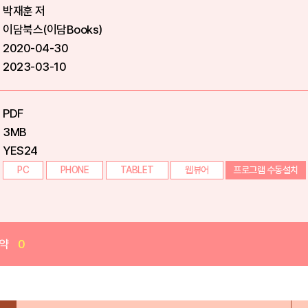
박재훈 저
이담북스(이담Books)
2020-04-30
2023-03-10
PDF
3MB
YES24
PC
PHONE
TABLET
웹뷰어
프로그램 수동설치
약
0