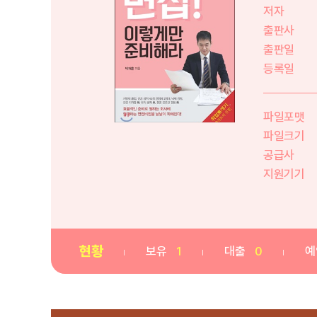
저자
출판사
출판일
등록일
파일포맷
파일크기
공급사
지원기기
현황
보유
1
대출
0
예