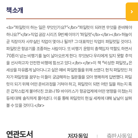
책소개
<b>“파일럿이 하는 일은 무엇인가요?”</br>“파일럿이 되려면 무엇을 준비해야
하나요?”</br>직업 공감 시리즈 9번째 이야기 ‘파일럿’</b></br></br>하늘이
곧 직장이자 사무실인 직업이 몇이나 될까? 그 대표적인 직업이 파일럿일 것이다.
파일럿은 항공기를 조종하는 사람이다. 또 비행기 운항의 총책임자 역할도 하면서
70톤이 넘는 비행기를 높이 날아오르게 한다. 무엇보다 우리에게 잊지 못할 추억
을 선사하고자 안전한 비행에 힘쓰고 있다.</br></br>이 책 『비상한 파일럿』은
세상을 자유롭게 날아다니고 싶은 예비 파일럿들을 위해 쓰였다. 현직 파일럿인 저
자가 파일럿을 꿈꾸는 이들이 궁금해하는 질문들을 모아 명쾌하게 답변했다. 파일
럿이 되기 위해 어떤 준비과정을 거쳐야 하고, 파일럿이 되면 어떤 일을 하는지 혹
은 갑작스럽게 불어닥친 코로나19 바이러스가 항공업계에 어떤 영향을 미쳤는지
등에 대해 솔직하게 풀어냈다. 이를 통해 파일럿의 현실 세계에 대해 낱낱이 살펴
볼 수 있을 것이다.</br>
연관도서
저자동일
출판사동일