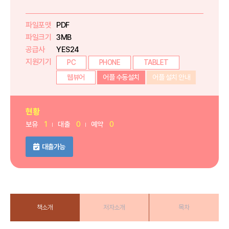
파일포맷
PDF
파일크기
3MB
공급사
YES24
지원기기
PC
PHONE
TABLET
웹뷰어
어플 수동설치
어플 설치 안내
현황
보유
1
대출
0
예약
0
대출가능
책소개
저자소개
목차