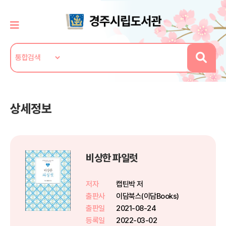
상세정보
비상한 파일럿
저자
캡틴박 저
출판사
이담북스(이담Books)
출판일
2021-08-24
등록일
2022-03-02