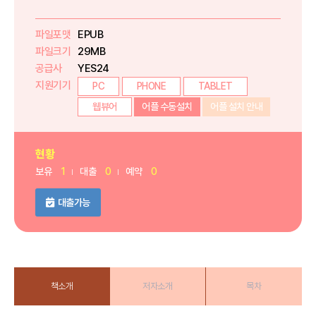
파일포맷
EPUB
파일크기
29MB
공급사
YES24
지원기기
PC
PHONE
TABLET
웹뷰어
어플 수동설치
어플 설치 안내
현황
보유
1
대출
0
예약
0
대출가능
책소개
저자소개
목차