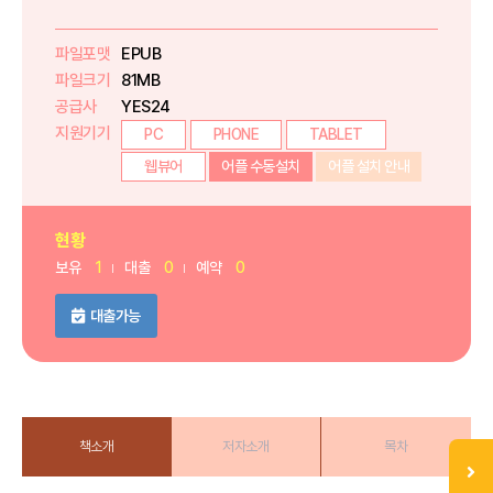
파일포맷
EPUB
파일크기
81MB
공급사
YES24
지원기기
PC
PHONE
TABLET
웹뷰어
어플 수동설치
어플 설치 안내
현황
보유
1
대출
0
예약
0
대출가능
책소개
저자소개
목차