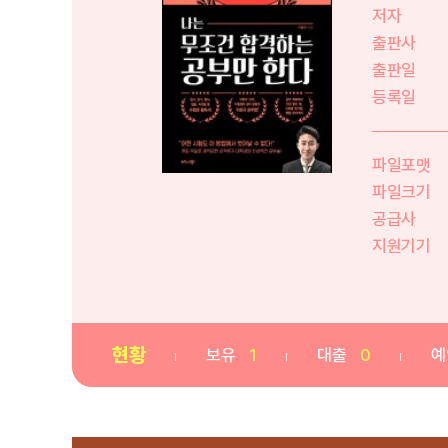
저자
출판사
출판일
등록일
파일포맷
파일크기
공급사
지원기기
현황
보유
1
대출
0
예