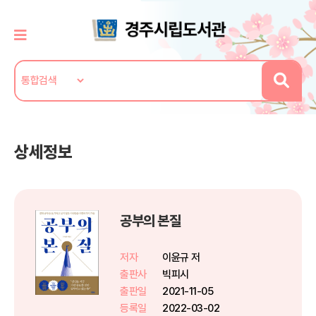
상세정보
공부의 본질
저자
이윤규 저
출판사
빅피시
출판일
2021-11-05
등록일
2022-03-02