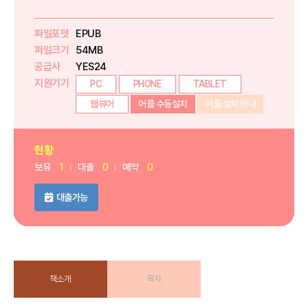
파일포맷
EPUB
파일크기
54MB
공급사
YES24
지원기기
PC
PHONE
TABLET
웹뷰어
어플 수동설치
어플 설치 안내
현황
보유
1
대출
0
예약
0
대출가능
책소개
목차