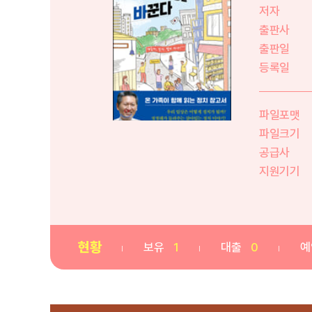
저자
출판사
출판일
등록일
파일포맷
파일크기
공급사
지원기기
현황
보유
1
대출
0
예