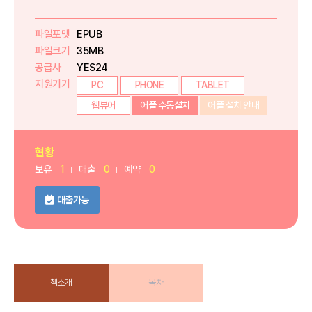
파일포맷
EPUB
파일크기
35MB
공급사
YES24
지원기기
PC
PHONE
TABLET
웹뷰어
어플 수동설치
어플 설치 안내
현황
보유
1
대출
0
예약
0
대출가능
책소개
목차