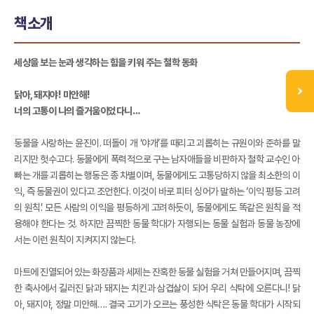
책소개
세상을 보는 눈과 생각하는 힘을 키워 주는 철학 동화
닭아, 돼지야! 미안해!
너의 고통이 나의 즐거움이었다니…
동물을 사랑하는 윤진이. 떠돌이 개 ‘야개’를 때리고 괴롭히는 규원이와 준하를 말
리지만 헛수고다. 동물에게 폭력적으로 구는 남자애들을 비판하자 철학 교수인 아
빠는 개를 괴롭히는 행동은 종 차별이며, 동물에게도 고통당하지 않을 최소한의 이
익, 즉 동물권이 있다고 조언한다. 이것이 바로 피터 싱어가 말하는 ‘이익 평등 고려
의 원칙’. 모든 사람의 이익을 평등하게 고려하듯이, 동물에게도 똑같은 원칙을 적
용해야 한다는 것. 하지만 끔찍한 동물 학대가 자행되는 동물 실험과 동물 농장에
서는 이런 원칙이 지켜지지 않는다.
마트에 진열되어 있는 화장품과 세제는 잔혹한 동물 실험을 거쳐 만들어지며, 끔찍
한 축사에서 길러진 닭과 돼지는 치킨과 삼겹살이 되어 우리 식탁에 오른다니! 닭
아, 돼지야, 정말 미안해…. 결국 고기가 오르는 풍성한 식탁은 동물 학대가 시작되