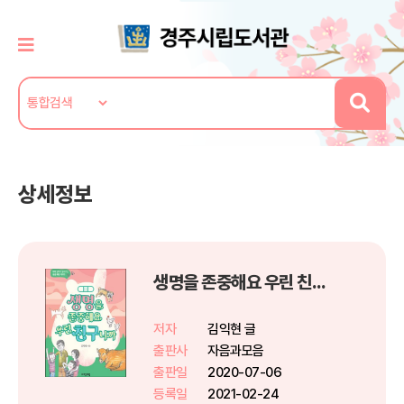
상세정보
생명을 존중해요 우린 친구니까
저자
김익현 글
출판사
자음과모음
출판일
2020-07-06
등록일
2021-02-24