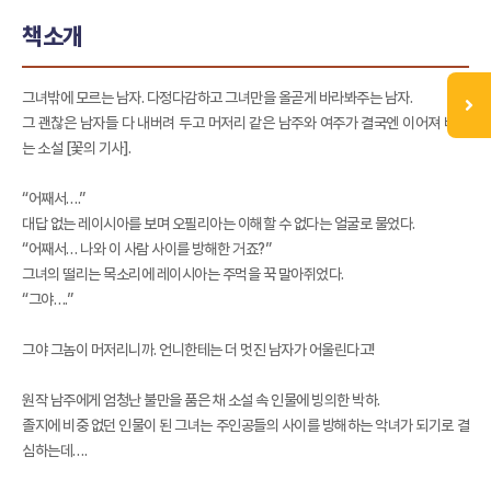
책소개
그녀밖에 모르는 남자. 다정다감하고 그녀만을 올곧게 바라봐주는 남자.
그 괜찮은 남자들 다 내버려 두고 머저리 같은 남주와 여주가 결국엔 이어져 버리
는 소설 [꽃의 기사].
“어째서….”
대답 없는 레이시아를 보며 오필리아는 이해할 수 없다는 얼굴로 물었다.
“어째서… 나와 이 사람 사이를 방해한 거죠?”
그녀의 떨리는 목소리에 레이시아는 주먹을 꾹 말아쥐었다.
“그야….”
그야 그놈이 머저리니까. 언니한테는 더 멋진 남자가 어울린다고!
원작 남주에게 엄청난 불만을 품은 채 소설 속 인물에 빙의한 박하.
졸지에 비중 없던 인물이 된 그녀는 주인공들의 사이를 방해하는 악녀가 되기로 결
심하는데….