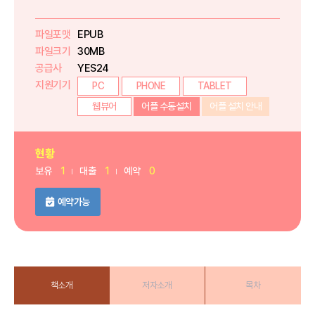
파일포맷
EPUB
파일크기
30MB
공급사
YES24
지원기기
PC
PHONE
TABLET
웹뷰어
어플 수동설치
어플 설치 안내
현황
보유
1
대출
1
예약
0
예약가능
책소개
저자소개
목차