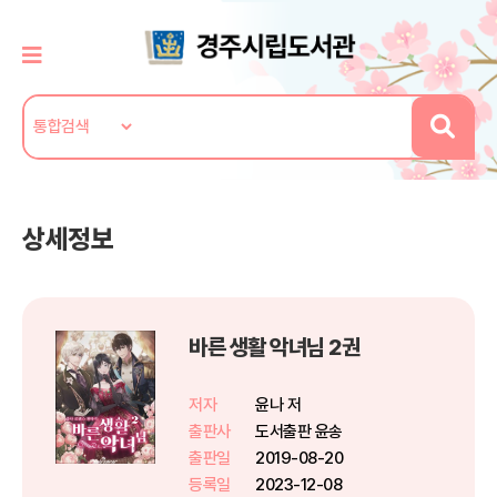
상세정보
바른 생활 악녀님 2권
저자
윤나 저
출판사
도서출판 윤송
출판일
2019-08-20
등록일
2023-12-08