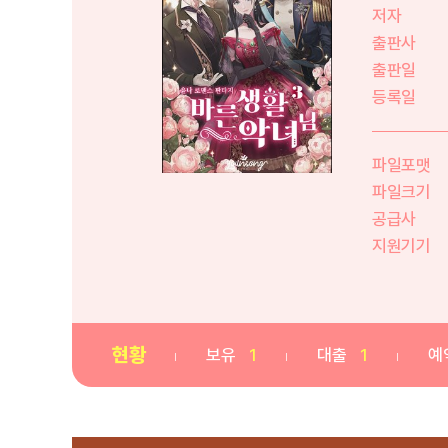
저자
출판사
출판일
등록일
파일포맷
파일크기
공급사
지원기기
현황
보유
1
대출
1
예