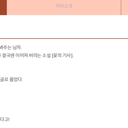
저자소개
봐주는 남자.
 결국엔 이어져 버리는 소설 [꽃의 기사].
굴로 물었다.
다고!