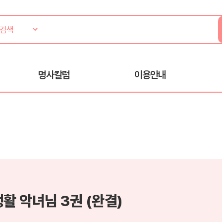
명사칼럼
이용안내
생활 악녀님 3권 (완결)