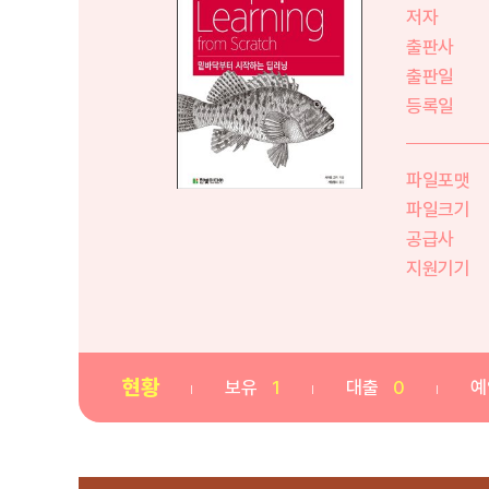
저자
출판사
출판일
등록일
파일포맷
파일크기
공급사
지원기기
현황
보유
1
대출
0
예