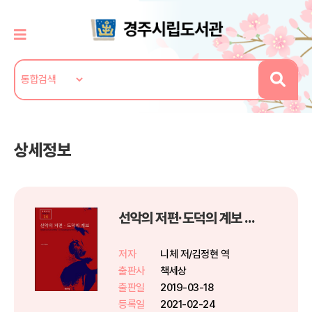
상세정보
선악의 저편·도덕의 계보 - 니체전집 14
저자
니체 저/김정현 역
출판사
책세상
출판일
2019-03-18
등록일
2021-02-24