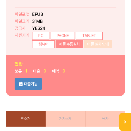
파일포맷
EPUB
파일크기
31MB
공급사
YES24
지원기기
PC
PHONE
TABLET
웹뷰어
어플 수동설치
어플 설치 안내
현황
보유
1
대출
0
예약
0
대출가능
책소개
저자소개
목차