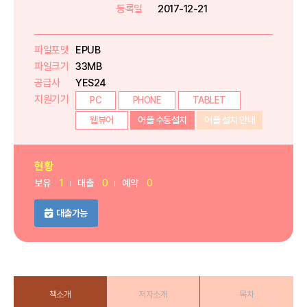
등록일
2017-12-21
파일포맷
EPUB
파일크기
33MB
공급사
YES24
지원기기
PC
PHONE
TABLET
웹뷰어
어플 수동설치
어플 설치 안내
현황
보유
1
대출
0
예약
0
대출가능
책소개
저자소개
목차