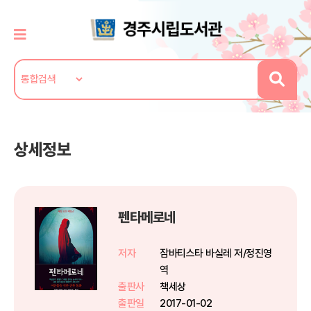
상세정보
펜타메로네
저자
잠바티스타 바실레 저/정진영
역
출판사
책세상
출판일
2017-01-02