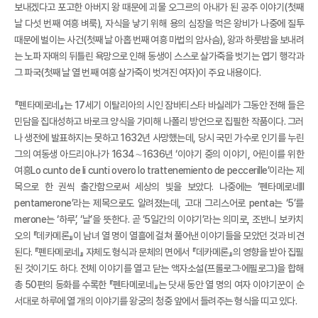
보내겠다고 포고한 아버지 왕 때문에 괴물 오그르의 아내가 된 공주 이야기(첫째
날 다섯 번째 여흥 벼룩), 자식을 낳기 위해 용의 심장을 먹은 왕비가 나중에 질투
때문에 벌이는 사건(첫째 날 아홉 번째 여흥 마법의 암사슴), 왕과 하룻밤을 보내려
는 노파 자매의 뒤틀린 욕망으로 인해 동생이 스스로 살가죽을 벗기는 엽기 행각과
그 파국(첫째 날 열 번째 여흥 살가죽이 벗겨진 여자)이 주요 내용이다.
『펜타메로네』는 17세기 이탈리아의 시인 잠바티스타 바실레가 그동안 전해 들은
민담을 집대성하고 바로크 양식을 가미해 나폴리 방언으로 집필한 작품이다. 그러
나 생전에 발표하지는 못하고 1632년 사망했는데, 당시 국민 가수로 인기를 누린
그의 여동생 아드리아나가 1634∼1636년 ‘이야기 중의 이야기, 어린이를 위한
여흥Lo cunto de li cunti overo lo trattenemiento de peccerille’이라는 제
목으로 한 권씩 출간함으로써 세상의 빛을 보았다. 나중에는 ‘펜타메로네Il
pentamerone’라는 제목으로도 알려졌는데, 고대 그리스어로 penta는 ‘5’를
merone는 ‘하루’, ‘날’을 뜻한다. 곧 ‘5일간의 이야기’라는 의미로, 조반니 보카치
오의 『데카메론』이 남녀 열 명이 열흘에 걸쳐 풀어낸 이야기들을 모았던 것과 비견
된다. 『펜타메로네』 자체도 형식과 문체의 면에서 『데카메론』의 영향을 받아 집필
된 것이기도 하다. 전체 이야기를 열고 닫는 액자소설(프롤로그·에필로그)을 합해
총 50편의 동화를 수록한 『펜타메로네』는 닷새 동안 열 명의 여자 이야기꾼이 순
서대로 하루에 열 개의 이야기를 왕궁의 청중 앞에서 들려주는 형식을 띠고 있다.