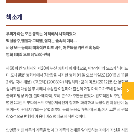
책소개
우리가 아는 모든 동화는 이 책에서 시작되었다
백설공주, 헨젤과 그레텔, 잠자는 숲속의 미녀…
세상 모든 동화의 매혹적인 최초 버전, 어른들을 위한 잔혹 동화
영화 〈테일 오브 테일즈〉 원작
제68회 칸 영화제와 제20회 부산 영화제 화제작으로, 이탈리아의 오스카 ‘다비드
디 도나텔로’ 영화제에서 7관왕을 차지한 영화 〈테일 오브 테일즈〉(2016년 11월
24일 국내 개봉). 〈고모라〉(2008)와〈리얼리티 : 꿈의 미로〉(2012)로 칸 영화제
심사위원 대상을 두 차례나 수상한 이탈리아 출신의 거장 마테오 가로네 감독이 연
출하고 뱅상 카셀, 셀마 헤이엑, 토비 존스가 주연을 맡았다. 압도적인 비주얼로 유
명한 〈그랜드 부다페스트 호텔〉 제작진이 참여해 화려하고 독창적인 미장센이 돋
보이는 이 판타지 영화는 유럽 최초의 동화 모음집 『펜타메로네』에서 고른 세 편을
창조적으로 변형하여 옴니버스 형태로 제작한 것이다.
양만큼 커진 벼룩의 가죽을 벗겨 그 가죽의 정체를 알아맞히는 자에게 자신을 시집