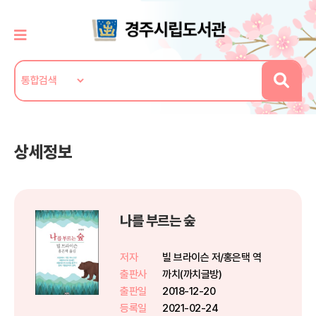
상세정보
나를 부르는 숲
저자
빌 브라이슨 저/홍은택 역
출판사
까치(까치글방)
출판일
2018-12-20
등록일
2021-02-24