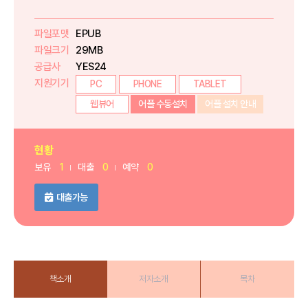
파일포맷
EPUB
파일크기
29MB
공급사
YES24
지원기기
PC
PHONE
TABLET
웹뷰어
어플 수동설치
어플 설치 안내
현황
보유
1
대출
0
예약
0
대출가능
책소개
저자소개
목차