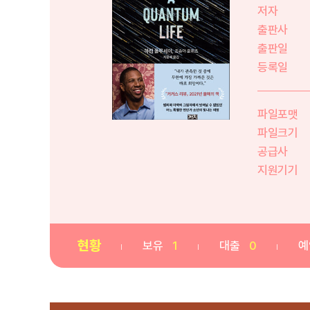
저자
출판사
출판일
등록일
파일포맷
파일크기
공급사
지원기기
현황
보유
1
대출
0
예