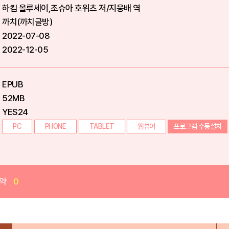
하킴 올루세이,조슈아 호위츠 저/지웅배 역
까치(까치글방)
2022-07-08
2022-12-05
EPUB
52MB
YES24
PC
PHONE
TABLET
웹뷰어
프로그램 수동설치
약
0