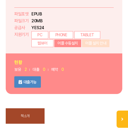
파일포맷
EPUB
파일크기
20MB
공급사
YES24
지원기기
PC
PHONE
TABLET
웹뷰어
어플 수동설치
어플 설치 안내
현황
보유
2
대출
0
예약
0
대출가능
책소개