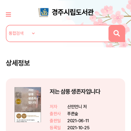
상세정보
저는 삼풍 생존자입니다
저자
산만언니 저
출판사
푸른숲
출판일
2021-06-11
등록일
2021-10-25