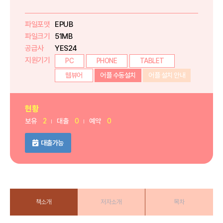
파일포맷
EPUB
파일크기
51MB
공급사
YES24
지원기기
PC
PHONE
TABLET
웹뷰어
어플 수동설치
어플 설치 안내
현황
보유
2
대출
0
예약
0
대출가능
책소개
저자소개
목차