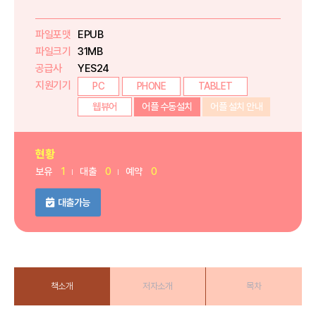
파일포맷
EPUB
파일크기
31MB
공급사
YES24
지원기기
PC
PHONE
TABLET
웹뷰어
어플 수동설치
어플 설치 안내
현황
보유
1
대출
0
예약
0
대출가능
책소개
저자소개
목차