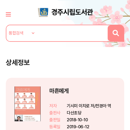
상세정보
마흔에게
저자
기시미 이치로 저/전경아 역
출판사
다산초당
출판일
2018-10-10
등록일
2019-06-12