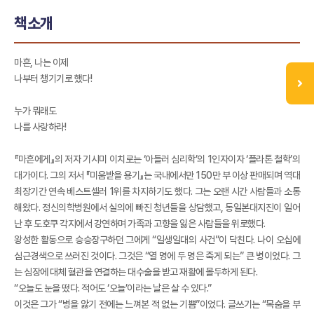
책소개
마흔, 나는 이제
나부터 챙기기로 했다!
누가 뭐래도
나를 사랑하라!
『마흔에게』의 저자 기시미 이치로는 ‘아들러 심리학’의 1인자이자 ‘플라톤 철학’의
대가이다. 그의 저서 『미움받을 용기』는 국내에서만 150만 부 이상 판매되며 역대
최장기간 연속 베스트셀러 1위를 차지하기도 했다. 그는 오랜 시간 사람들과 소통
해왔다. 정신의학병원에서 실의에 빠진 청년들을 상담했고, 동일본대지진이 일어
난 후 도호쿠 각지에서 강연하며 가족과 고향을 잃은 사람들을 위로했다.
왕성한 활동으로 승승장구하던 그에게 “일생일대의 사건”이 닥친다. 나이 오십에
심근경색으로 쓰러진 것이다. 그것은 “열 명에 두 명은 죽게 되는” 큰 병이었다. 그
는 심장에 대체 혈관을 연결하는 대수술을 받고 재활에 몰두하게 된다.
“오늘도 눈을 떴다. 적어도 ‘오늘’이라는 날은 살 수 있다.”
이것은 그가 “병을 앓기 전에는 느껴본 적 없는 기쁨”이었다. 글쓰기는 “목숨을 부