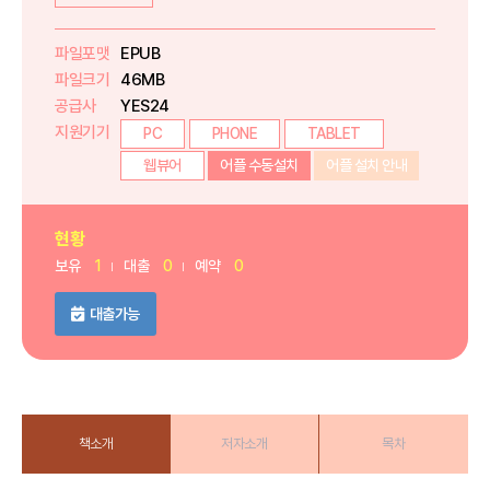
파일포맷
EPUB
파일크기
46MB
공급사
YES24
지원기기
PC
PHONE
TABLET
웹뷰어
어플 수동설치
어플 설치 안내
현황
보유
1
대출
0
예약
0
대출가능
책소개
저자소개
목차