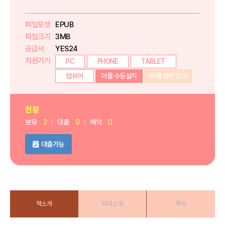
파일포맷
EPUB
파일크기
3MB
공급사
YES24
지원기기
PC
PHONE
TABLET
웹뷰어
어플 수동설치
어플 설치 안내
현황
보유
2
대출
0
예약
0
대출가능
책소개
저자소개
목차