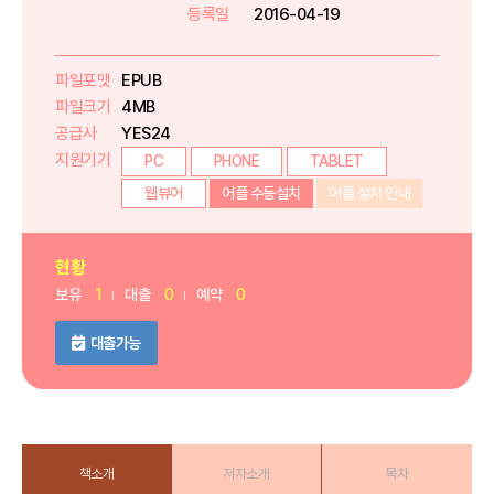
등록일
2016-04-19
파일포맷
EPUB
파일크기
4MB
공급사
YES24
지원기기
PC
PHONE
TABLET
웹뷰어
어플 수동설치
어플 설치 안내
현황
보유
1
대출
0
예약
0
대출가능
책소개
저자소개
목차