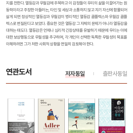
지를 전한다. 열등감과 우월감에 주목하고 이 감정들이 우리의 삶을 이끌어가는 원
동력이라고 주장한 아들러는, 타인 및 세상과 소통하지 않고 자기 자신에 함몰되어
살게 되면 정상적인 열등감과 우월감이 병리적인 열등감 콤플렉스와 우월감 콤플
렉스로 변질된다고 보았다. 중요한 것은 열등감 그 자체의 문제가 아니라 열등감을
대하는 태도다. 열등감은 언제나 심리적 긴장상태를 유발하기 때문에 우리는 이에
대한 보상행동으로 우월성을 추구하며, 각 개인이 선택한 독특한 우월성의 목표를
이해하려면 그가 처한 사회적 상황을 면밀히 검토해야 한다.
연관도서
저자동일
출판사동일