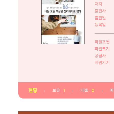
저자
출판사
출판일
등록일
파일포맷
파일크기
공급사
지원기기
현황
보유
1
대출
0
예