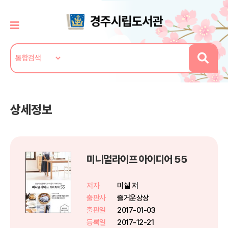
상세정보
미니멀라이프 아이디어 55
저자
미쉘 저
출판사
즐거운상상
출판일
2017-01-03
등록일
2017-12-21