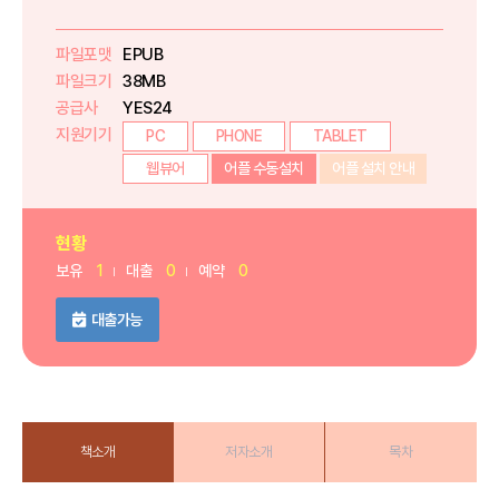
파일포맷
EPUB
파일크기
38MB
공급사
YES24
지원기기
PC
PHONE
TABLET
웹뷰어
어플 수동설치
어플 설치 안내
현황
보유
1
대출
0
예약
0
대출가능
책소개
저자소개
목차