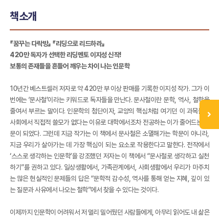
책소개
『꿈꾸는 다락방』 『리딩으로 리드하라』
420만 독자가 선택한 리딩멘토 이지성 신작!
보통의 존재들을 흔들어 깨우는 차이 나는 인문학
10년간 베스트셀러 저자로 약 420만 부 이상 판매를 기록한 이지성 작가. 그가 이
번에는 ‘문사철’이라는 키워드로 독자들을 만난다. 문사철이란 문학, 역사, 철학을
줄여서 부르는 말이다. 인문학의 첨단이자, 교양의 핵심처럼 여기던 이 과목들은
사회에서 직접적 쓸모가 없다는 이유로 대학에서조차 전공하는 이가 줄어드는 학
문이 되었다. 그런데 지금 작가는 이 책에서 문사철은 소멸해가는 학문이 아니라,
지금 우리가 살아가는 데 가장 핵심이 되는 요소로 작용한다고 말한다. 전작에서
‘스스로 생각하는 인문학’을 강조했던 저자는 이 책에서 “문사철로 생각하고 실천
하기”를 권하고 있다. 일상생활에서, 가족관계에서, 사회생활에서 우리가 마주치
는 많은 현실적인 문제들의 답은 “문학적 감수성, 역사를 통해 얻는 지혜, 깊이 있
는 질문과 사유에서 나오는 철학”에서 찾을 수 있다는 것이다.
이제까지 인문학이 어려워서 저 멀리 밀어뒀던 사람들에게, 아무리 읽어도 내 삶은