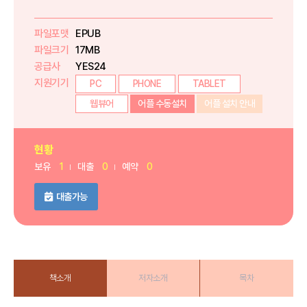
파일포맷
EPUB
파일크기
17MB
공급사
YES24
지원기기
PC
PHONE
TABLET
웹뷰어
어플 수동설치
어플 설치 안내
현황
보유
1
대출
0
예약
0
대출가능
책소개
저자소개
목차